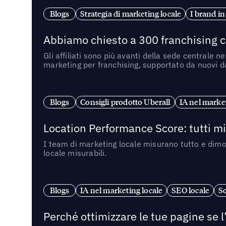
Blogs
Strategia di marketing locale
I brand in
Abbiamo chiesto a 300 franchising ch
Gli affiliati sono più avanti della sede centrale 
marketing per franchising, supportato da nuovi da
Blogs
Consigli prodotto Uberall
IA nel market
Location Performance Score: tutti m
I team di marketing locale misurano tutto e dimo
locale misurabili.
Blogs
IA nel marketing locale
SEO locale
So
Perché ottimizzare le tue pagine se l