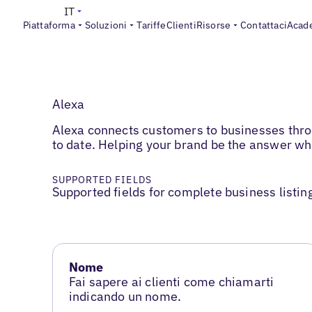
IT
Piattaforma
Soluzioni
Tariffe
Clienti
Risorse
Contattaci
Acad
Alexa
Alexa connects customers to businesses throu
to date. Helping your brand be the answer w
SUPPORTED FIELDS
Supported fields for complete business listin
Nome
Fai sapere ai clienti come chiamarti
indicando un nome.