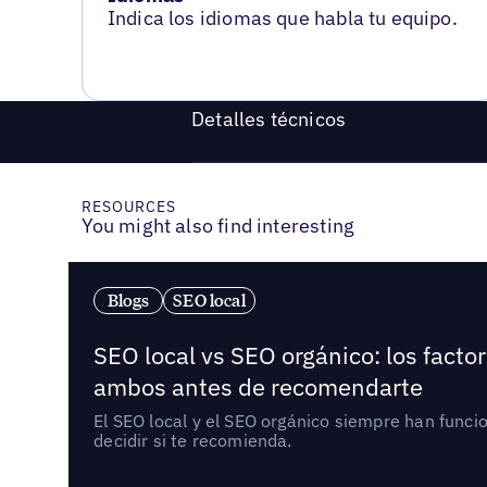
Indica los idiomas que habla tu equipo.
Detalles técnicos
RESOURCES
You might also find interesting
Blogs
SEO local
SEO local vs SEO orgánico: los fact
ambos antes de recomendarte
El SEO local y el SEO orgánico siempre han func
decidir si te recomienda.