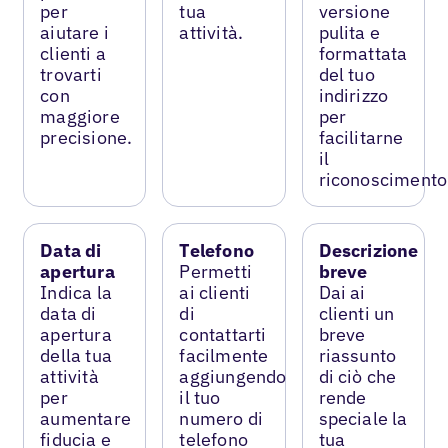
per
tua
versione
aiutare i
attività.
pulita e
clienti a
formattata
trovarti
del tuo
con
indirizzo
maggiore
per
precisione.
facilitarne
il
riconoscimento
Data di
Telefono
Descrizione
apertura
Permetti
breve
Indica la
ai clienti
Dai ai
data di
di
clienti un
apertura
contattarti
breve
della tua
facilmente
riassunto
attività
aggiungendo
di ciò che
per
il tuo
rende
aumentare
numero di
speciale la
fiducia e
telefono
tua