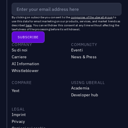
By clicking on subscribe you consent to the
companies of the uberall group
to
use this data for email marketing on our products, services, and market trends as
described
here
. You can withdraw this consent at any time without affecting the
lawfulness of the processing before its withdrawal.
COMPANY
COMMUNITY
Su di noi
Eventi
Carriere
News & Press
AI Information
Whistleblower
COMPARE
USING UBERALL
Academia
Yext
Developer hub
LEGAL
Imprint
Privacy