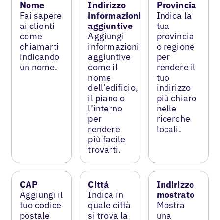
Nome
Indirizzo
Provincia
Fai sapere
informazioni
Indica la
ai clienti
aggiuntive
tua
come
Aggiungi
provincia
chiamarti
informazioni
o regione
indicando
aggiuntive
per
un nome.
come il
rendere il
nome
tuo
dell’edificio,
indirizzo
il piano o
più chiaro
l’interno
nelle
per
ricerche
rendere
locali.
più facile
trovarti.
CAP
Cittá
Indirizzo
Aggiungi il
Indica in
mostrato
tuo codice
quale città
Mostra
postale
si trova la
una