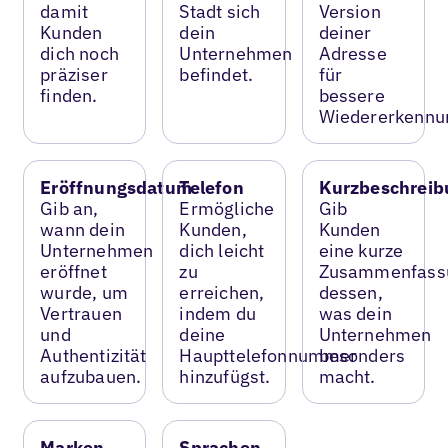
damit
Stadt sich
Version
Kunden
dein
deiner
dich noch
Unternehmen
Adresse
präziser
befindet.
für
finden.
bessere
Wiedererkennu
Eröffnungsdatum
Telefon
Kurzbeschreib
Gib an,
Ermögliche
Gib
wann dein
Kunden,
Kunden
Unternehmen
dich leicht
eine kurze
eröffnet
zu
Zusammenfass
wurde, um
erreichen,
dessen,
Vertrauen
indem du
was dein
und
deine
Unternehmen
Authentizität
Haupttelefonnummer
besonders
aufzubauen.
hinzufügst.
macht.
Marken
Sprachen