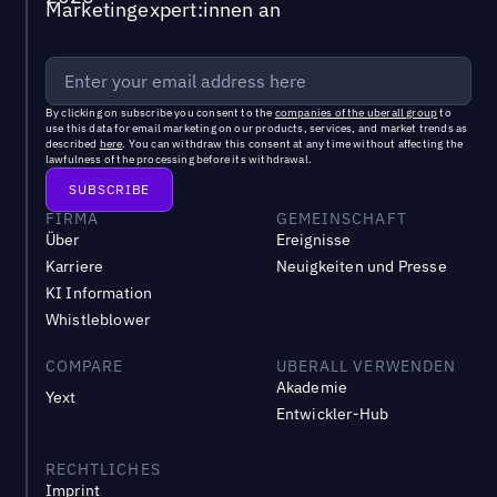
Marketingexpert:innen an
By clicking on subscribe you consent to the
companies of the uberall group
to
use this data for email marketing on our products, services, and market trends as
described
here
. You can withdraw this consent at any time without affecting the
lawfulness of the processing before its withdrawal.
FIRMA
GEMEINSCHAFT
Über
Ereignisse
Karriere
Neuigkeiten und Presse
KI Information
Whistleblower
COMPARE
UBERALL VERWENDEN
Akademie
Yext
Entwickler-Hub
RECHTLICHES
Imprint