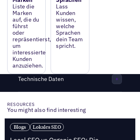
Liste die
Lass
Marken
Kunden
auf, die du
wissen,
führst
welche
oder
Sprachen
repräsentierst,
dein Team
um
spricht.
interessierte
Kunden
anzuziehen.
Technische Daten
RESOURCES
You might also find interesting
Blogs
Lokales SEO