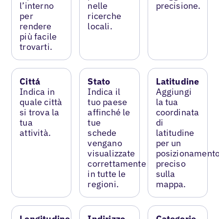
l’interno
nelle
precisione.
per
ricerche
rendere
locali.
più facile
trovarti.
Cittá
Stato
Latitudine
Indica in
Indica il
Aggiungi
quale città
tuo paese
la tua
si trova la
affinché le
coordinata
tua
tue
di
attività.
schede
latitudine
vengano
per un
visualizzate
posizionament
correttamente
preciso
in tutte le
sulla
regioni.
mappa.
Longitudine
Indirizzo
Categorie