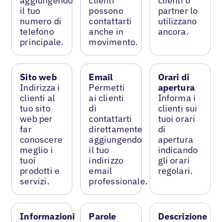
aggiungendo
clienti
clienti o
il tuo
possono
partner lo
numero di
contattarti
utilizzano
telefono
anche in
ancora.
principale.
movimento.
Sito web
Email
Orari di
Indirizza i
Permetti
apertura
clienti al
ai clienti
Informa i
tuo sito
di
clienti sui
web per
contattarti
tuoi orari
far
direttamente
di
conoscere
aggiungendo
apertura
meglio i
il tuo
indicando
tuoi
indirizzo
gli orari
prodotti e
email
regolari.
servizi.
professionale.
Informazioni
Parole
Descrizione