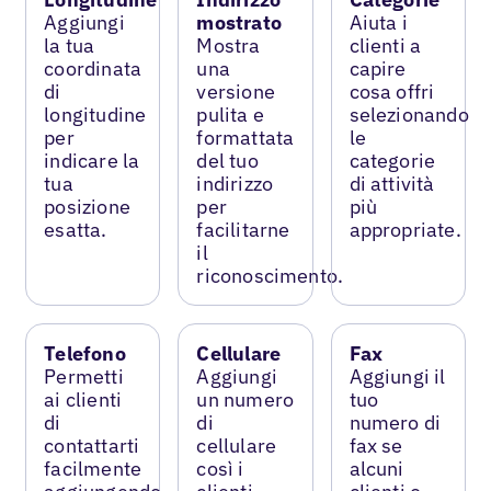
Aggiungi
mostrato
Aiuta i
la tua
Mostra
clienti a
coordinata
una
capire
di
versione
cosa offri
longitudine
pulita e
selezionando
per
formattata
le
indicare la
del tuo
categorie
tua
indirizzo
di attività
posizione
per
più
esatta.
facilitarne
appropriate.
il
riconoscimento.
Telefono
Cellulare
Fax
Permetti
Aggiungi
Aggiungi il
ai clienti
un numero
tuo
di
di
numero di
contattarti
cellulare
fax se
facilmente
così i
alcuni