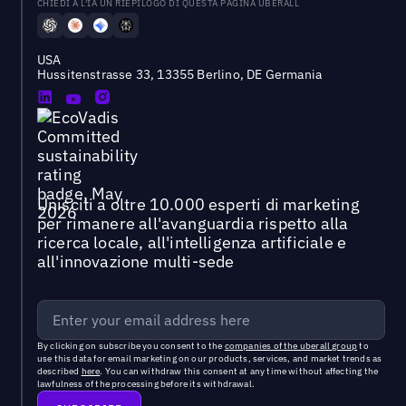
CHIEDI A L'IA UN RIEPILOGO DI QUESTA PAGINA UBERALL
USA
Hussitenstrasse 33, 13355 Berlino, DE Germania
Unisciti a oltre 10.000 esperti di marketing
per rimanere all'avanguardia rispetto alla
ricerca locale, all'intelligenza artificiale e
all'innovazione multi-sede
By clicking on subscribe you consent to the
companies of the uberall group
to
use this data for email marketing on our products, services, and market trends as
described
here
. You can withdraw this consent at any time without affecting the
lawfulness of the processing before its withdrawal.