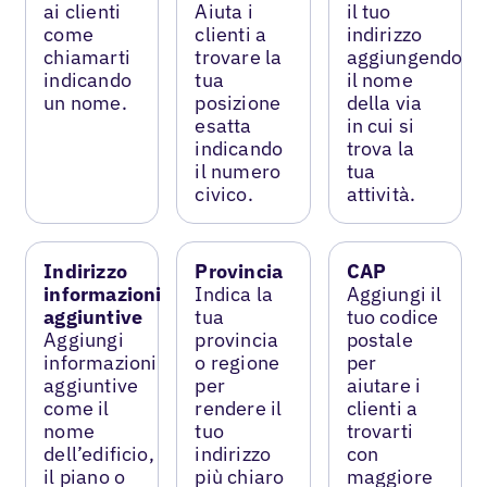
ai clienti
Aiuta i
il tuo
come
clienti a
indirizzo
chiamarti
trovare la
aggiungendo
indicando
tua
il nome
un nome.
posizione
della via
esatta
in cui si
indicando
trova la
il numero
tua
civico.
attività.
Indirizzo
Provincia
CAP
informazioni
Indica la
Aggiungi il
aggiuntive
tua
tuo codice
Aggiungi
provincia
postale
informazioni
o regione
per
aggiuntive
per
aiutare i
come il
rendere il
clienti a
nome
tuo
trovarti
dell’edificio,
indirizzo
con
il piano o
più chiaro
maggiore