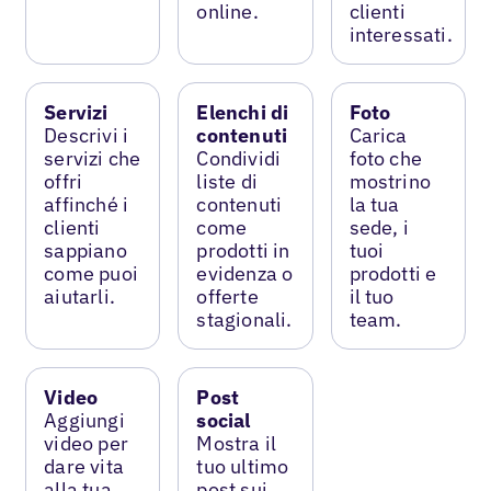
online.
clienti
interessati.
Servizi
Elenchi di
Foto
Descrivi i
contenuti
Carica
servizi che
Condividi
foto che
offri
liste di
mostrino
affinché i
contenuti
la tua
clienti
come
sede, i
sappiano
prodotti in
tuoi
come puoi
evidenza o
prodotti e
aiutarli.
offerte
il tuo
stagionali.
team.
Video
Post
Aggiungi
social
video per
Mostra il
dare vita
tuo ultimo
alla tua
post sui