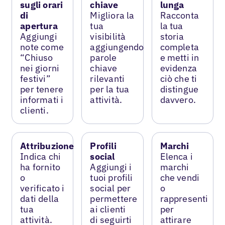
sugli orari
chiave
lunga
di
Migliora la
Racconta
apertura
tua
la tua
Aggiungi
visibilità
storia
note come
aggiungendo
completa
“Chiuso
parole
e metti in
nei giorni
chiave
evidenza
festivi”
rilevanti
ciò che ti
per tenere
per la tua
distingue
informati i
attività.
davvero.
clienti.
Attribuzione
Profili
Marchi
Indica chi
social
Elenca i
ha fornito
Aggiungi i
marchi
o
tuoi profili
che vendi
verificato i
social per
o
dati della
permettere
rappresenti
tua
ai clienti
per
attività.
di seguirti
attirare