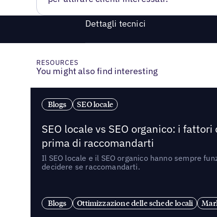
Dettagli tecnici
RESOURCES
You might also find interesting
Blogs
SEO locale
SEO locale vs SEO organico: i fattori
prima di raccomandarti
Il SEO locale e il SEO organico hanno sempre funz
decidere se raccomandarti.
Blogs
Ottimizzazione delle schede locali
Mark