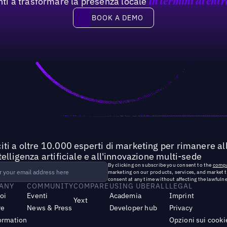
nti a trasformare la presenza locale
In termini di entr
Book a demo
BOOK A DEMO
iti a oltre 10.000 esperti di marketing per rimanere all
ntelligenza artificiale e all'innovazione multi-sede
By clicking on subscribe you consent to the
compa
marketing on our products, services, and market 
consent at any time without affecting the lawfulne
ANY
COMMUNITY
COMPARE
USING UBERALL
LEGAL
noi
Eventi
Academia
Imprint
Yext
re
News & Press
Developer hub
Privacy
ormation
Opzioni sui cooki