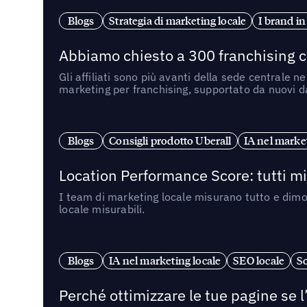
Blogs
Strategia di marketing locale
I brand in
Abbiamo chiesto a 300 franchising ch
Gli affiliati sono più avanti della sede centrale 
marketing per franchising, supportato da nuovi da
Blogs
Consigli prodotto Uberall
IA nel market
Location Performance Score: tutti m
I team di marketing locale misurano tutto e dimo
locale misurabili.
Blogs
IA nel marketing locale
SEO locale
So
Perché ottimizzare le tue pagine se l