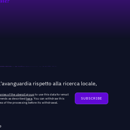
ate?
'avanguardia rispetto alla ricerca locale,
nies of the uberall group
to use this data for email
trends as described
here
. You can withdraw this
ss of the processing before its withdrawal.
e