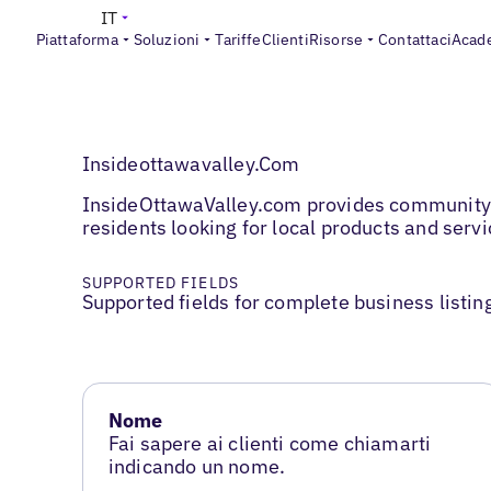
IT
Piattaforma
Soluzioni
Tariffe
Clienti
Risorse
Contattaci
Acad
Insideottawavalley.Com
InsideOttawaValley.com provides community ne
residents looking for local products and servi
SUPPORTED FIELDS
Supported fields for complete business listin
Nome
Fai sapere ai clienti come chiamarti
indicando un nome.