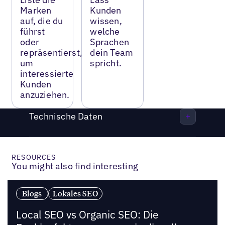
Marken
Kunden
auf, die du
wissen,
führst
welche
oder
Sprachen
repräsentierst,
dein Team
um
spricht.
interessierte
Kunden
anzuziehen.
Technische Daten
RESOURCES
You might also find interesting
Blogs
Lokales SEO
Local SEO vs Organic SEO: Die