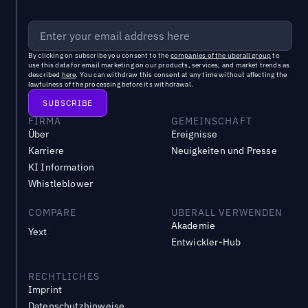
By clicking on subscribe you consent to the
companies of the uberall group
to
use this data for email marketing on our products, services, and market trends as
described
here
. You can withdraw this consent at any time without affecting the
lawfulness of the processing before its withdrawal.
FIRMA
GEMEINSCHAFT
Über
Ereignisse
Karriere
Neuigkeiten und Presse
KI Information
Whistleblower
COMPARE
UBERALL VERWENDEN
Akademie
Yext
Entwickler-Hub
RECHTLICHES
Imprint
Datenschutzhinweise