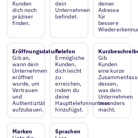
Kunden
dein
deiner
dich noch
Unternehmen
Adresse
präziser
befindet.
für
finden.
bessere
Wiedererkennu
Eröffnungsdatum
Telefon
Kurzbeschreib
Gib an,
Ermögliche
Gib
wann dein
Kunden,
Kunden
Unternehmen
dich leicht
eine kurze
eröffnet
zu
Zusammenfass
wurde, um
erreichen,
dessen,
Vertrauen
indem du
was dein
und
deine
Unternehmen
Authentizität
Haupttelefonnummer
besonders
aufzubauen.
hinzufügst.
macht.
Marken
Sprachen
Liste die
Lass