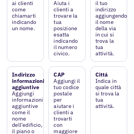
ai clienti
Aiuta i
il tuo
come
clienti a
indirizzo
chiamarti
trovare la
aggiungendo
indicando
tua
il nome
un nome.
posizione
della via
esatta
in cui si
indicando
trova la
il numero
tua
civico.
attività.
Indirizzo
CAP
Cittá
informazioni
Aggiungi il
Indica in
aggiuntive
tuo codice
quale città
Aggiungi
postale
si trova la
informazioni
per
tua
aggiuntive
aiutare i
attività.
come il
clienti a
nome
trovarti
dell’edificio,
con
il piano o
maggiore