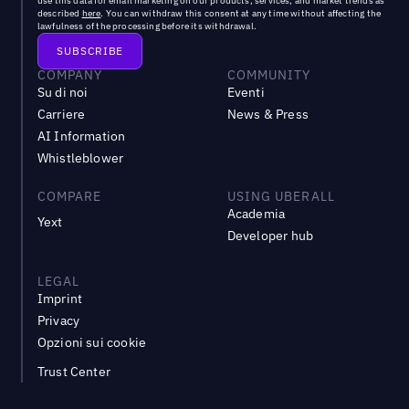
use this data for email marketing on our products, services, and market trends as
described
here
. You can withdraw this consent at any time without affecting the
lawfulness of the processing before its withdrawal.
COMPANY
COMMUNITY
Su di noi
Eventi
Carriere
News & Press
AI Information
Whistleblower
COMPARE
USING UBERALL
Academia
Yext
Developer hub
LEGAL
Imprint
Privacy
Opzioni sui cookie
Trust Center