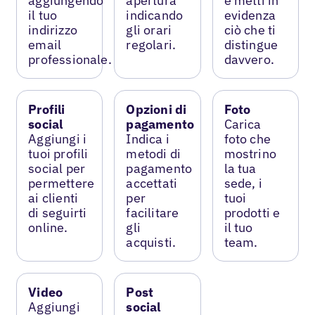
aggiungendo
apertura
e metti in
il tuo
indicando
evidenza
indirizzo
gli orari
ciò che ti
email
regolari.
distingue
professionale.
davvero.
Profili
Opzioni di
Foto
social
pagamento
Carica
Aggiungi i
Indica i
foto che
tuoi profili
metodi di
mostrino
social per
pagamento
la tua
permettere
accettati
sede, i
ai clienti
per
tuoi
di seguirti
facilitare
prodotti e
online.
gli
il tuo
acquisti.
team.
Video
Post
Aggiungi
social