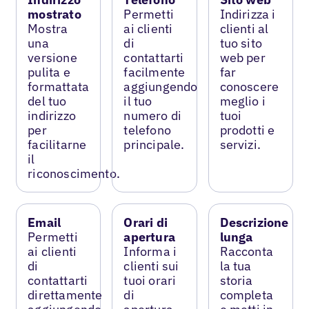
mostrato
Permetti
Indirizza i
Mostra
ai clienti
clienti al
una
di
tuo sito
versione
contattarti
web per
pulita e
facilmente
far
formattata
aggiungendo
conoscere
del tuo
il tuo
meglio i
indirizzo
numero di
tuoi
per
telefono
prodotti e
facilitarne
principale.
servizi.
il
riconoscimento.
Email
Orari di
Descrizione
Permetti
apertura
lunga
ai clienti
Informa i
Racconta
di
clienti sui
la tua
contattarti
tuoi orari
storia
direttamente
di
completa