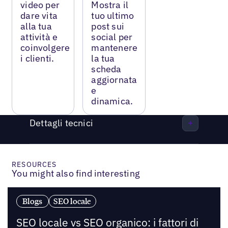
video per
Mostra il
dare vita
tuo ultimo
alla tua
post sui
attività e
social per
coinvolgere
mantenere
i clienti.
la tua
scheda
aggiornata
e
dinamica.
Dettagli tecnici
RESOURCES
You might also find interesting
Blogs
SEO locale
SEO locale vs SEO organico: i fattori di