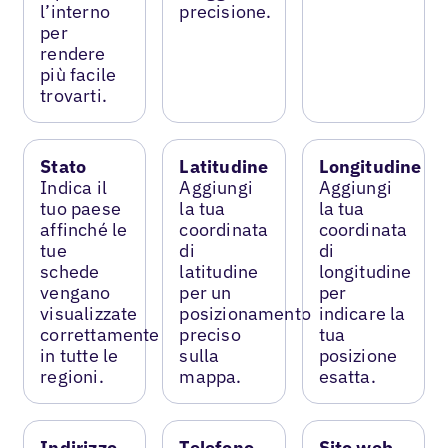
l’interno
precisione.
per
rendere
più facile
trovarti.
Stato
Latitudine
Longitudine
Indica il
Aggiungi
Aggiungi
tuo paese
la tua
la tua
affinché le
coordinata
coordinata
tue
di
di
schede
latitudine
longitudine
vengano
per un
per
visualizzate
posizionamento
indicare la
correttamente
preciso
tua
in tutte le
sulla
posizione
regioni.
mappa.
esatta.
Indirizzo
Telefono
Sito web