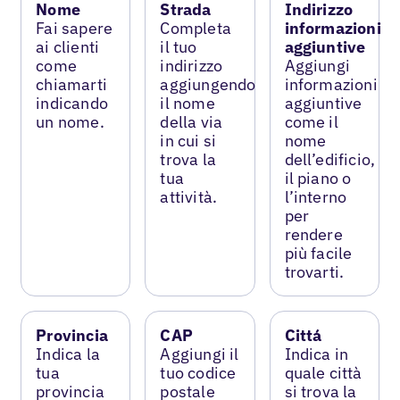
Nome
Strada
Indirizzo
Fai sapere
Completa
informazioni
ai clienti
il tuo
aggiuntive
come
indirizzo
Aggiungi
chiamarti
aggiungendo
informazioni
indicando
il nome
aggiuntive
un nome.
della via
come il
in cui si
nome
trova la
dell’edificio,
tua
il piano o
attività.
l’interno
per
rendere
più facile
trovarti.
Provincia
CAP
Cittá
Indica la
Aggiungi il
Indica in
tua
tuo codice
quale città
provincia
postale
si trova la