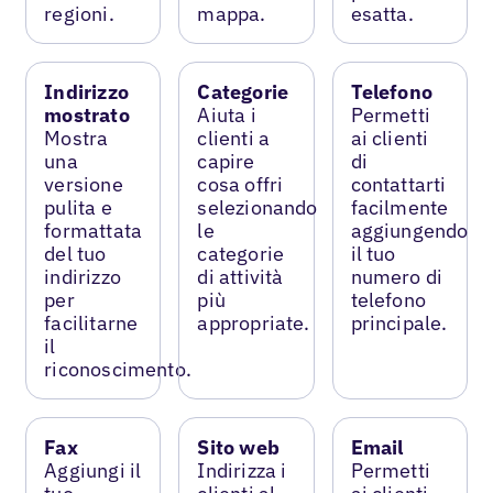
regioni.
mappa.
esatta.
Indirizzo
Categorie
Telefono
mostrato
Aiuta i
Permetti
Mostra
clienti a
ai clienti
una
capire
di
versione
cosa offri
contattarti
pulita e
selezionando
facilmente
formattata
le
aggiungendo
del tuo
categorie
il tuo
indirizzo
di attività
numero di
per
più
telefono
facilitarne
appropriate.
principale.
il
riconoscimento.
Fax
Sito web
Email
Aggiungi il
Indirizza i
Permetti