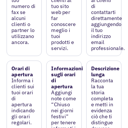
tuo
clienti al
ai clienti
numero di
tuo sito
di
fax se
web per
contattarti
alcuni
far
direttamente
clienti o
conoscere
aggiungendo
partner lo
meglio i
il tuo
utilizzano
tuoi
indirizzo
ancora.
prodotti e
email
servizi.
professionale.
Orari di
Informazioni
Descrizione
apertura
sugli orari
lunga
Informa i
di
Racconta
clienti sui
apertura
la tua
tuoi orari
Aggiungi
storia
di
note come
completa
apertura
“Chiuso
e metti in
indicando
nei giorni
evidenza
gli orari
festivi”
ciò che ti
regolari.
per tenere
distingue