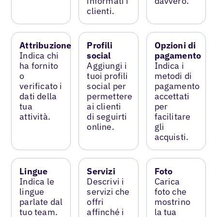
informati i
davvero.
clienti.
Attribuzione
Profili
Opzioni di
Indica chi
social
pagamento
ha fornito
Aggiungi i
Indica i
o
tuoi profili
metodi di
verificato i
social per
pagamento
dati della
permettere
accettati
tua
ai clienti
per
attività.
di seguirti
facilitare
online.
gli
acquisti.
Lingue
Servizi
Foto
Indica le
Descrivi i
Carica
lingue
servizi che
foto che
parlate dal
offri
mostrino
tuo team.
affinché i
la tua