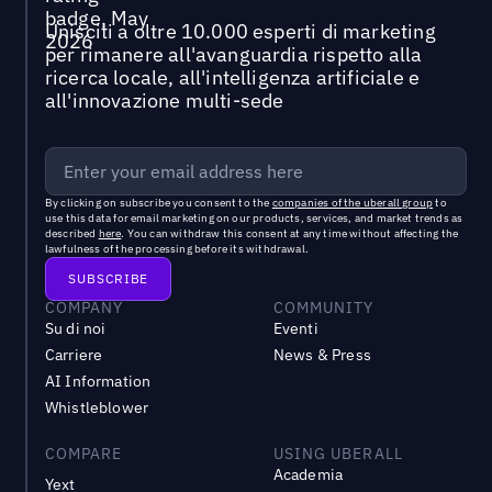
Unisciti a oltre 10.000 esperti di marketing
per rimanere all'avanguardia rispetto alla
ricerca locale, all'intelligenza artificiale e
all'innovazione multi-sede
By clicking on subscribe you consent to the
companies of the uberall group
to
use this data for email marketing on our products, services, and market trends as
described
here
. You can withdraw this consent at any time without affecting the
lawfulness of the processing before its withdrawal.
COMPANY
COMMUNITY
Su di noi
Eventi
Carriere
News & Press
AI Information
Whistleblower
COMPARE
USING UBERALL
Academia
Yext