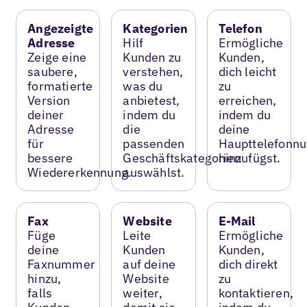
Angezeigte
Kategorien
Telefon
Adresse
Hilf
Ermögliche
Zeige eine
Kunden zu
Kunden,
saubere,
verstehen,
dich leicht
formatierte
was du
zu
Version
anbietest,
erreichen,
deiner
indem du
indem du
Adresse
die
deine
für
passenden
Haupttelefonn
bessere
Geschäftskategorien
hinzufügst.
Wiedererkennung.
auswählst.
Fax
Website
E-Mail
Füge
Leite
Ermögliche
deine
Kunden
Kunden,
Faxnummer
auf deine
dich direkt
hinzu,
Website
zu
falls
weiter,
kontaktieren,