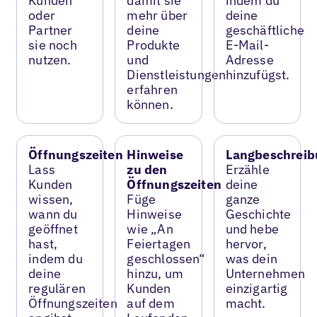
Kunden
damit sie
indem du
oder
mehr über
deine
Partner
deine
geschäftliche
sie noch
Produkte
E-Mail-
nutzen.
und
Adresse
Dienstleistungen
hinzufügst.
erfahren
können.
Öffnungszeiten
Hinweise
Langbeschreib
Lass
zu den
Erzähle
Kunden
Öffnungszeiten
deine
wissen,
Füge
ganze
wann du
Hinweise
Geschichte
geöffnet
wie „An
und hebe
hast,
Feiertagen
hervor,
indem du
geschlossen“
was dein
deine
hinzu, um
Unternehmen
regulären
Kunden
einzigartig
Öffnungszeiten
auf dem
macht.