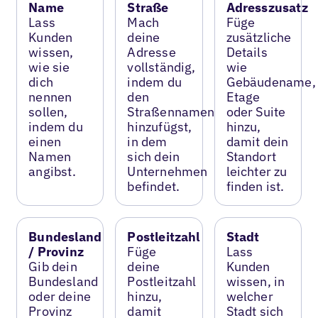
Name
Straße
Adresszusatz
Lass
Mach
Füge
Kunden
deine
zusätzliche
wissen,
Adresse
Details
wie sie
vollständig,
wie
dich
indem du
Gebäudename,
nennen
den
Etage
sollen,
Straßennamen
oder Suite
indem du
hinzufügst,
hinzu,
einen
in dem
damit dein
Namen
sich dein
Standort
angibst.
Unternehmen
leichter zu
befindet.
finden ist.
Bundesland
Postleitzahl
Stadt
/ Provinz
Füge
Lass
Gib dein
deine
Kunden
Bundesland
Postleitzahl
wissen, in
oder deine
hinzu,
welcher
Provinz
damit
Stadt sich