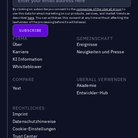
By clicking on subscribe you consent to the
companies of the uberall group
to
use this data for email marketing on our products, services, and market trends as
described
here
. You can withdraw this consent at any time without affecting the
lawfulness of the processing before its withdrawal.
FIRMA
GEMEINSCHAFT
Über
Ereignisse
Karriere
Neuigkeiten und Presse
KI Information
Whistleblower
COMPARE
UBERALL VERWENDEN
Akademie
Yext
Entwickler-Hub
RECHTLICHES
Imprint
Datenschutzhinweise
Cookie-Einstellungen
Trust Center