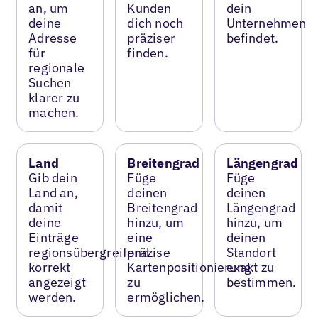
an, um
Kunden
dein
deine
dich noch
Unternehmen
Adresse
präziser
befindet.
für
finden.
regionale
Suchen
klarer zu
machen.
Land
Breitengrad
Längengrad
Gib dein
Füge
Füge
Land an,
deinen
deinen
damit
Breitengrad
Längengrad
deine
hinzu, um
hinzu, um
Einträge
eine
deinen
regionsübergreifend
präzise
Standort
korrekt
Kartenpositionierung
exakt zu
angezeigt
zu
bestimmen.
werden.
ermöglichen.