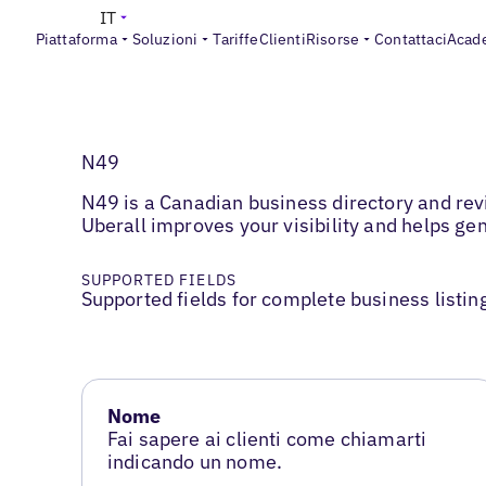
IT
Piattaforma
Soluzioni
Tariffe
Clienti
Risorse
Contattaci
Acad
N49
N49 is a Canadian business directory and rev
Uberall improves your visibility and helps ge
SUPPORTED FIELDS
Supported fields for complete business listin
Nome
Fai sapere ai clienti come chiamarti
indicando un nome.