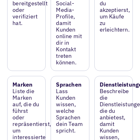
bereitgestellt
Social-
du
oder
Media-
akzeptierst,
verifiziert
Profile,
um Käufe
hat.
damit
zu
Kunden
erleichtern.
online mit
dir in
Kontakt
treten
können.
Marken
Sprachen
Dienstleistung
Liste die
Lass
Beschreibe
Marken
Kunden
die
auf, die du
wissen,
Dienstleistunge
führst
welche
die du
oder
Sprachen
anbietest,
repräsentierst,
dein Team
damit
um
spricht.
Kunden
interessierte
wissen,