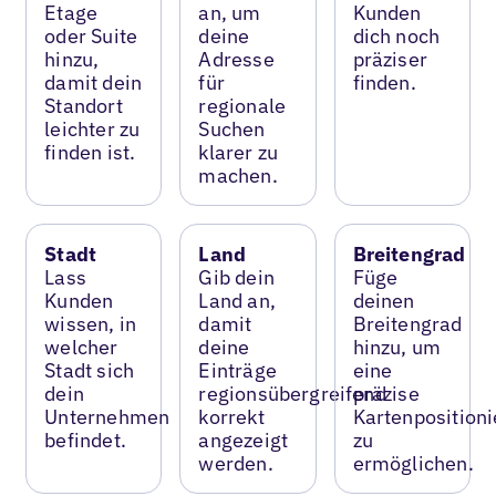
Etage
an, um
Kunden
oder Suite
deine
dich noch
hinzu,
Adresse
präziser
damit dein
für
finden.
Standort
regionale
leichter zu
Suchen
finden ist.
klarer zu
machen.
Stadt
Land
Breitengrad
Lass
Gib dein
Füge
Kunden
Land an,
deinen
wissen, in
damit
Breitengrad
welcher
deine
hinzu, um
Stadt sich
Einträge
eine
dein
regionsübergreifend
präzise
Unternehmen
korrekt
Kartenposition
befindet.
angezeigt
zu
werden.
ermöglichen.