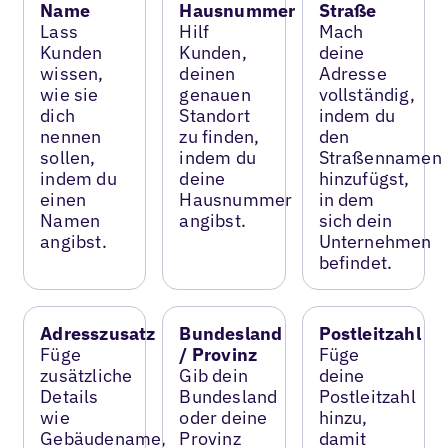
Name
Hausnummer
Straße
Lass
Hilf
Mach
Kunden
Kunden,
deine
wissen,
deinen
Adresse
wie sie
genauen
vollständig,
dich
Standort
indem du
nennen
zu finden,
den
sollen,
indem du
Straßennamen
indem du
deine
hinzufügst,
einen
Hausnummer
in dem
Namen
angibst.
sich dein
angibst.
Unternehmen
befindet.
Adresszusatz
Bundesland
Postleitzahl
Füge
/ Provinz
Füge
zusätzliche
Gib dein
deine
Details
Bundesland
Postleitzahl
wie
oder deine
hinzu,
Gebäudename,
Provinz
damit