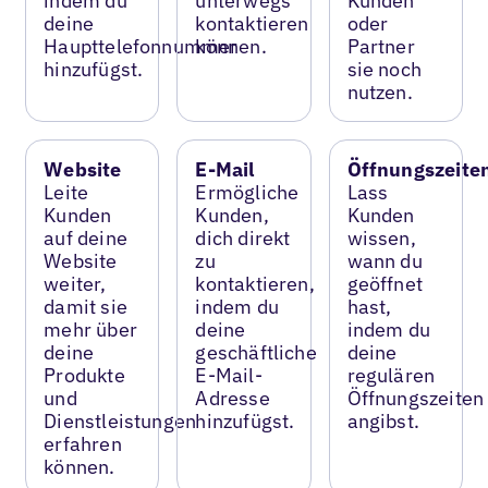
indem du
unterwegs
Kunden
deine
kontaktieren
oder
Haupttelefonnummer
können.
Partner
hinzufügst.
sie noch
nutzen.
Website
E-Mail
Öffnungszeite
Leite
Ermögliche
Lass
Kunden
Kunden,
Kunden
auf deine
dich direkt
wissen,
Website
zu
wann du
weiter,
kontaktieren,
geöffnet
damit sie
indem du
hast,
mehr über
deine
indem du
deine
geschäftliche
deine
Produkte
E-Mail-
regulären
und
Adresse
Öffnungszeiten
Dienstleistungen
hinzufügst.
angibst.
erfahren
können.