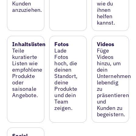
Kunden
wie du
anzuziehen.
ihnen
helfen
kannst.
Inhaltslisten
Fotos
Videos
Teile
Lade
Füge
kuratierte
Fotos
Videos
Listen wie
hoch, die
hinzu, um
empfohlene
deinen
dein
Produkte
Standort,
Unternehmen
oder
deine
lebendig
saisonale
Produkte
zu
Angebote.
und dein
präsentieren
Team
und
zeigen.
Kunden zu
begeistern.
Social