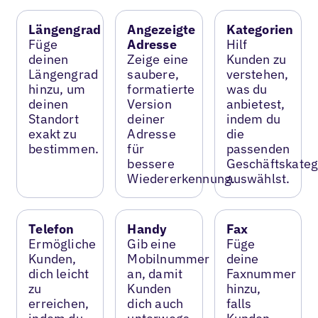
Längengrad
Angezeigte
Kategorien
Füge
Adresse
Hilf
deinen
Zeige eine
Kunden zu
Längengrad
saubere,
verstehen,
hinzu, um
formatierte
was du
deinen
Version
anbietest,
Standort
deiner
indem du
exakt zu
Adresse
die
bestimmen.
für
passenden
bessere
Geschäftskateg
Wiedererkennung.
auswählst.
Telefon
Handy
Fax
Ermögliche
Gib eine
Füge
Kunden,
Mobilnummer
deine
dich leicht
an, damit
Faxnummer
zu
Kunden
hinzu,
erreichen,
dich auch
falls