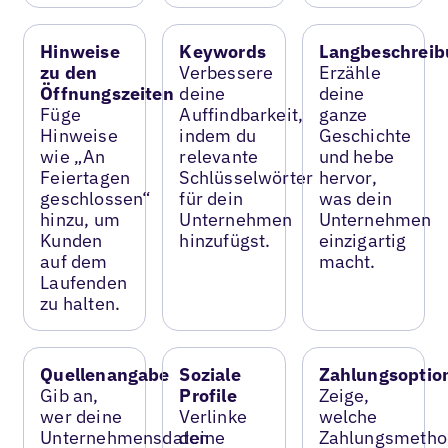
Hinweise
Keywords
Langbeschreib
zu den
Verbessere
Erzähle
Öffnungszeiten
deine
deine
Füge
Auffindbarkeit,
ganze
Hinweise
indem du
Geschichte
wie „An
relevante
und hebe
Feiertagen
Schlüsselwörter
hervor,
geschlossen“
für dein
was dein
hinzu, um
Unternehmen
Unternehmen
Kunden
hinzufügst.
einzigartig
auf dem
macht.
Laufenden
zu halten.
Quellenangabe
Soziale
Zahlungsoptio
Gib an,
Profile
Zeige,
wer deine
Verlinke
welche
Unternehmensdaten
deine
Zahlungsmetho