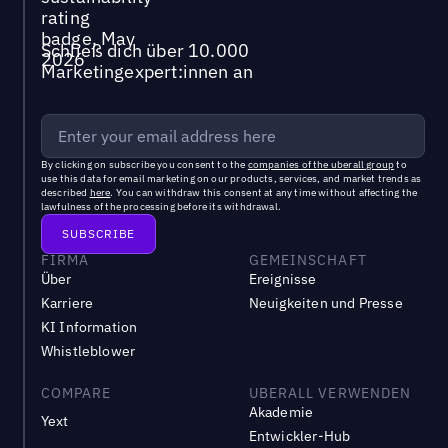
Schließ dich über 10.000
Marketingexpert:innen an
By clicking on subscribe you consent to the
companies of the uberall group
to
use this data for email marketing on our products, services, and market trends as
described
here
. You can withdraw this consent at any time without affecting the
lawfulness of the processing before its withdrawal.
FIRMA
GEMEINSCHAFT
Über
Ereignisse
Karriere
Neuigkeiten und Presse
KI Information
Whistleblower
COMPARE
UBERALL VERWENDEN
Akademie
Yext
Entwickler-Hub