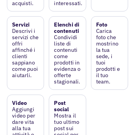
acquisti.
interessati.
Servizi
Elenchi di
Foto
Descrivi i
contenuti
Carica
servizi che
Condividi
foto che
offri
liste di
mostrino
affinché i
contenuti
la tua
clienti
come
sede, i
sappiano
prodotti in
tuoi
come puoi
evidenza o
prodotti e
aiutarli.
offerte
il tuo
stagionali.
team.
Video
Post
Aggiungi
social
video per
Mostra il
dare vita
tuo ultimo
alla tua
post sui
attività e
social per