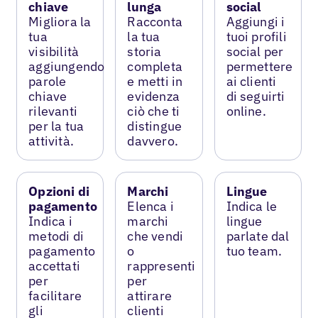
chiave
lunga
social
Migliora la
Racconta
Aggiungi i
tua
la tua
tuoi profili
visibilità
storia
social per
aggiungendo
completa
permettere
parole
e metti in
ai clienti
chiave
evidenza
di seguirti
rilevanti
ciò che ti
online.
per la tua
distingue
attività.
davvero.
Opzioni di
Marchi
Lingue
pagamento
Elenca i
Indica le
Indica i
marchi
lingue
metodi di
che vendi
parlate dal
pagamento
o
tuo team.
accettati
rappresenti
per
per
facilitare
attirare
gli
clienti