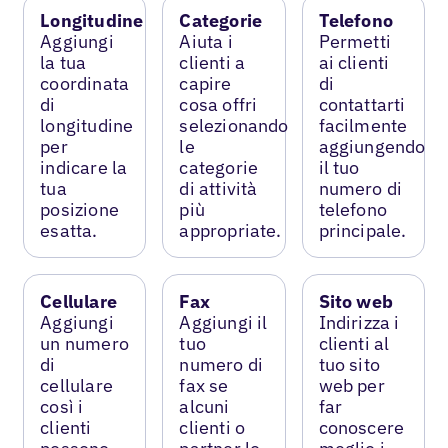
Longitudine
Categorie
Telefono
Aggiungi
Aiuta i
Permetti
la tua
clienti a
ai clienti
coordinata
capire
di
di
cosa offri
contattarti
longitudine
selezionando
facilmente
per
le
aggiungendo
indicare la
categorie
il tuo
tua
di attività
numero di
posizione
più
telefono
esatta.
appropriate.
principale.
Cellulare
Fax
Sito web
Aggiungi
Aggiungi il
Indirizza i
un numero
tuo
clienti al
di
numero di
tuo sito
cellulare
fax se
web per
così i
alcuni
far
clienti
clienti o
conoscere