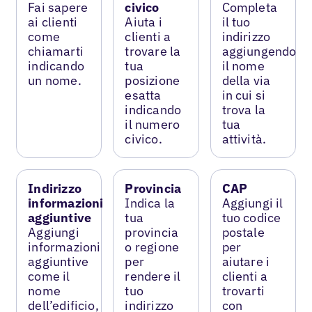
Fai sapere
civico
Completa
ai clienti
Aiuta i
il tuo
come
clienti a
indirizzo
chiamarti
trovare la
aggiungendo
indicando
tua
il nome
un nome.
posizione
della via
esatta
in cui si
indicando
trova la
il numero
tua
civico.
attività.
Indirizzo
Provincia
CAP
informazioni
Indica la
Aggiungi il
aggiuntive
tua
tuo codice
Aggiungi
provincia
postale
informazioni
o regione
per
aggiuntive
per
aiutare i
come il
rendere il
clienti a
nome
tuo
trovarti
dell’edificio,
indirizzo
con