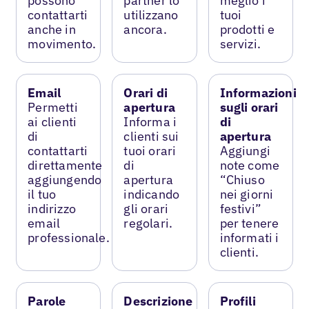
possono
partner lo
meglio i
contattarti
utilizzano
tuoi
anche in
ancora.
prodotti e
movimento.
servizi.
Email
Orari di
Informazioni
Permetti
apertura
sugli orari
ai clienti
Informa i
di
di
clienti sui
apertura
contattarti
tuoi orari
Aggiungi
direttamente
di
note come
aggiungendo
apertura
“Chiuso
il tuo
indicando
nei giorni
indirizzo
gli orari
festivi”
email
regolari.
per tenere
professionale.
informati i
clienti.
Parole
Descrizione
Profili