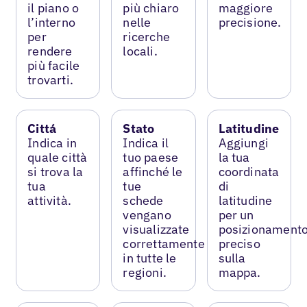
il piano o
più chiaro
maggiore
l’interno
nelle
precisione.
per
ricerche
rendere
locali.
più facile
trovarti.
Cittá
Stato
Latitudine
Indica in
Indica il
Aggiungi
quale città
tuo paese
la tua
si trova la
affinché le
coordinata
tua
tue
di
attività.
schede
latitudine
vengano
per un
visualizzate
posizionament
correttamente
preciso
in tutte le
sulla
regioni.
mappa.