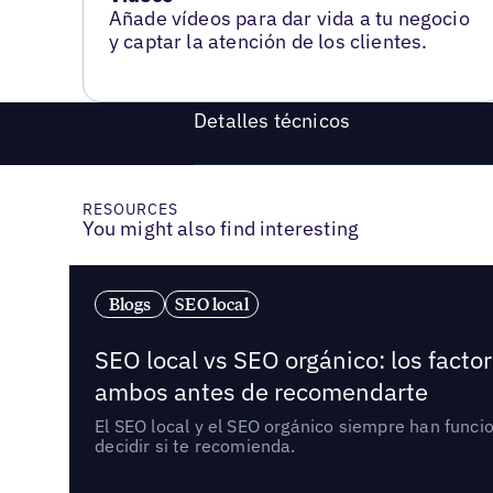
Añade vídeos para dar vida a tu negocio
y captar la atención de los clientes.
Detalles técnicos
RESOURCES
You might also find interesting
Blogs
SEO local
SEO local vs SEO orgánico: los fact
ambos antes de recomendarte
El SEO local y el SEO orgánico siempre han func
decidir si te recomienda.