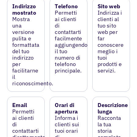
Indirizzo
Telefono
Sito web
mostrato
Permetti
Indirizza i
Mostra
ai clienti
clienti al
una
di
tuo sito
versione
contattarti
web per
pulita e
facilmente
far
formattata
aggiungendo
conoscere
del tuo
il tuo
meglio i
indirizzo
numero di
tuoi
per
telefono
prodotti e
facilitarne
principale.
servizi.
il
riconoscimento.
Email
Orari di
Descrizione
Permetti
apertura
lunga
ai clienti
Informa i
Racconta
di
clienti sui
la tua
contattarti
tuoi orari
storia