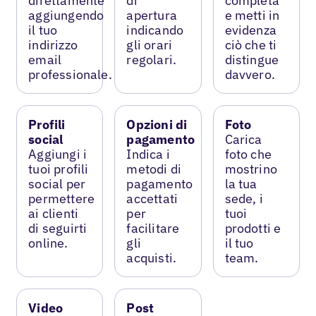
direttamente
di
completa
aggiungendo
apertura
e metti in
il tuo
indicando
evidenza
indirizzo
gli orari
ciò che ti
email
regolari.
distingue
professionale.
davvero.
Profili
Opzioni di
Foto
social
pagamento
Carica
Aggiungi i
Indica i
foto che
tuoi profili
metodi di
mostrino
social per
pagamento
la tua
permettere
accettati
sede, i
ai clienti
per
tuoi
di seguirti
facilitare
prodotti e
online.
gli
il tuo
acquisti.
team.
Video
Post