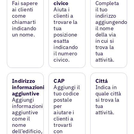
Fai sapere
civico
Completa
ai clienti
Aiuta i
il tuo
come
clienti a
indirizzo
chiamarti
trovare la
aggiungendo
indicando
tua
il nome
un nome.
posizione
della via
esatta
in cui si
indicando
trova la
il numero
tua
civico.
attività.
Indirizzo
CAP
Cittá
informazioni
Aggiungi il
Indica in
aggiuntive
tuo codice
quale città
Aggiungi
postale
si trova la
informazioni
per
tua
aggiuntive
aiutare i
attività.
come il
clienti a
nome
trovarti
dell’edificio,
con