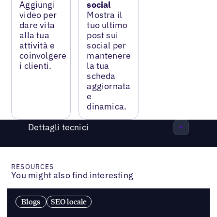
Aggiungi
social
video per
Mostra il
dare vita
tuo ultimo
alla tua
post sui
attività e
social per
coinvolgere
mantenere
i clienti.
la tua
scheda
aggiornata
e
dinamica.
Dettagli tecnici
RESOURCES
You might also find interesting
Blogs
SEO locale