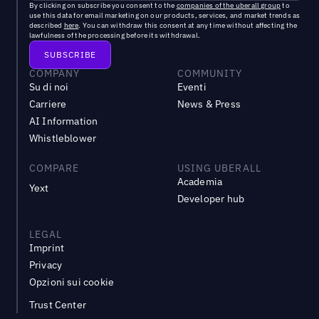
By clicking on subscribe you consent to the
companies of the uberall group
to
use this data for email marketing on our products, services, and market trends as
described
here
. You can withdraw this consent at any time without affecting the
lawfulness of the processing before its withdrawal.
COMPANY
COMMUNITY
Su di noi
Eventi
Carriere
News & Press
AI Information
Whistleblower
COMPARE
USING UBERALL
Academia
Yext
Developer hub
LEGAL
Imprint
Privacy
Opzioni sui cookie
Trust Center