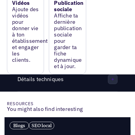
Vidéos
Publication
Ajoute des
sociale
vidéos
Affiche ta
pour
dernière
donner vie
publication
à ton
sociale
établissement
pour
et engager
garder ta
les
fiche
clients.
dynamique
et à jour.
Détails techniques
RESOURCES
You might also find interesting
Blogs
SEO local