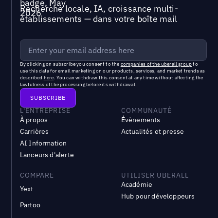
Recherche locale, IA, croissance multi-
établissements — dans votre boîte mail
By clicking on subscribe you consent to the
companies of the uberall group
to
use this data for email marketing on our products, services, and market trends as
described
here
. You can withdraw this consent at any time without affecting the
lawfulness of the processing before its withdrawal.
L'ENTREPRISE
COMMUNAUTÉ
À propos
Évènements
Carrières
Actualités et presse
AI Information
Lanceurs d'alerte
COMPARE
UTILISER UBERALL
Académie
Yext
Hub pour développeurs
Partoo