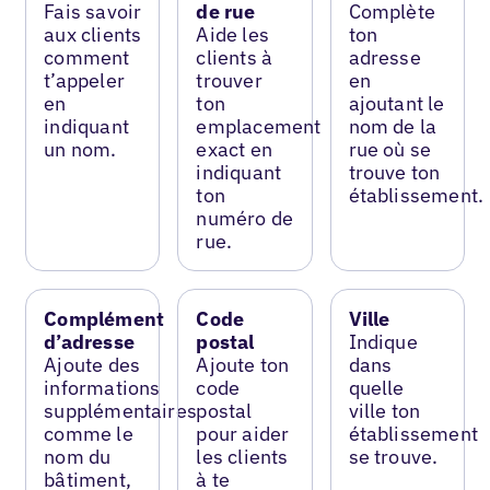
Fais savoir
de rue
Complète
aux clients
Aide les
ton
comment
clients à
adresse
t’appeler
trouver
en
en
ton
ajoutant le
indiquant
emplacement
nom de la
un nom.
exact en
rue où se
indiquant
trouve ton
ton
établissement.
numéro de
rue.
Complément
Code
Ville
d’adresse
postal
Indique
Ajoute des
Ajoute ton
dans
informations
code
quelle
supplémentaires
postal
ville ton
comme le
pour aider
établissement
nom du
les clients
se trouve.
bâtiment,
à te