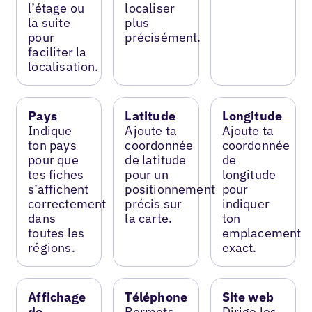
l’étage ou
localiser
la suite
plus
pour
précisément.
faciliter la
localisation.
Pays
Latitude
Longitude
Indique
Ajoute ta
Ajoute ta
ton pays
coordonnée
coordonnée
pour que
de latitude
de
tes fiches
pour un
longitude
s’affichent
positionnement
pour
correctement
précis sur
indiquer
dans
la carte.
ton
toutes les
emplacement
régions.
exact.
Affichage
Téléphone
Site web
de
Permets
Dirige les