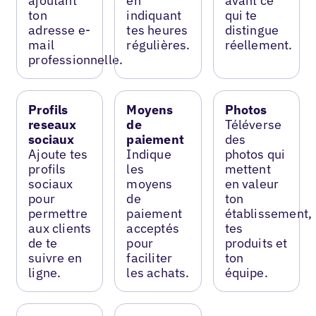
ajoutant
en
avant ce
ton
indiquant
qui te
adresse e-
tes heures
distingue
mail
régulières.
réellement.
professionnelle.
Profils
Moyens
Photos
reseaux
de
Téléverse
sociaux
paiement
des
Ajoute tes
Indique
photos qui
profils
les
mettent
sociaux
moyens
en valeur
pour
de
ton
permettre
paiement
établissement,
aux clients
acceptés
tes
de te
pour
produits et
suivre en
faciliter
ton
ligne.
les achats.
équipe.