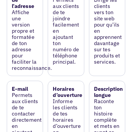
l’adresse
aux clients
clients
Affiche
de te
vers ton
une
joindre
site web
version
facilement
pour qu’ils
propre et
en
en
formatée
ajoutant
apprennent
de ton
ton
davantage
adresse
numéro de
sur tes
pour
téléphone
produits et
faciliter la
principal.
services.
reconnaissance.
E-mail
Horaires
Description
Permets
d’ouverture
longue
aux clients
Informe
Raconte
de te
les clients
ton
contacter
de tes
histoire
directement
horaires
complète
en
d’ouverture
et mets en