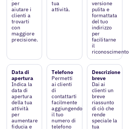
per
tua
versione
aiutare i
attività.
pulita e
clienti a
formattata
trovarti
del tuo
con
indirizzo
maggiore
per
precisione.
facilitarne
il
riconoscimento
Data di
Telefono
Descrizione
apertura
Permetti
breve
Indica la
ai clienti
Dai ai
data di
di
clienti un
apertura
contattarti
breve
della tua
facilmente
riassunto
attività
aggiungendo
di ciò che
per
il tuo
rende
aumentare
numero di
speciale la
fiducia e
telefono
tua