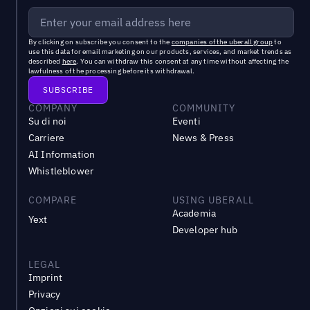
By clicking on subscribe you consent to the
companies of the uberall group
to
use this data for email marketing on our products, services, and market trends as
described
here
. You can withdraw this consent at any time without affecting the
lawfulness of the processing before its withdrawal.
COMPANY
COMMUNITY
Su di noi
Eventi
Carriere
News & Press
AI Information
Whistleblower
COMPARE
USING UBERALL
Academia
Yext
Developer hub
LEGAL
Imprint
Privacy