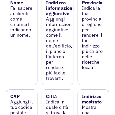
Nome
Indirizzo
Provincia
Fai sapere
informazioni
Indica la
ai clienti
aggiuntive
tua
come
Aggiungi
provincia
chiamarti
informazioni
o regione
indicando
aggiuntive
per
un nome.
come il
rendere il
nome
tuo
dell’edificio,
indirizzo
il piano o
più chiaro
l’interno
nelle
per
ricerche
rendere
locali.
più facile
trovarti.
CAP
Cittá
Indirizzo
Aggiungi il
Indica in
mostrato
tuo codice
quale città
Mostra
postale
si trova la
una