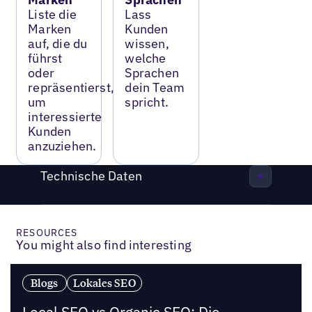
Liste die
Lass
Marken
Kunden
auf, die du
wissen,
führst
welche
oder
Sprachen
repräsentierst,
dein Team
um
spricht.
interessierte
Kunden
anzuziehen.
Technische Daten
RESOURCES
You might also find interesting
Blogs
Lokales SEO