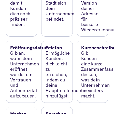
damit
Stadt sich
Version
Kunden
dein
deiner
dich noch
Unternehmen
Adresse
präziser
befindet.
für
finden.
bessere
Wiedererkennu
Eröffnungsdatum
Telefon
Kurzbeschreib
Gib an,
Ermögliche
Gib
wann dein
Kunden,
Kunden
Unternehmen
dich leicht
eine kurze
eröffnet
zu
Zusammenfass
wurde, um
erreichen,
dessen,
Vertrauen
indem du
was dein
und
deine
Unternehmen
Authentizität
Haupttelefonnummer
besonders
aufzubauen.
hinzufügst.
macht.
Marken
Sprachen