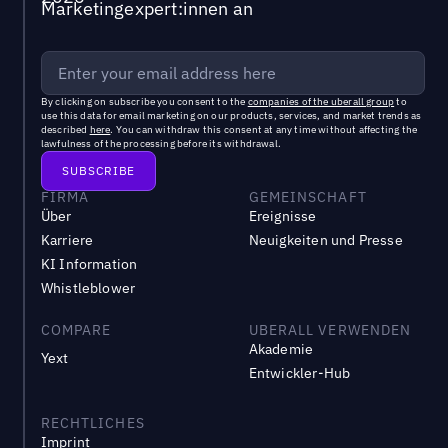
Marketingexpert:innen an
By clicking on subscribe you consent to the
companies of the uberall group
to
use this data for email marketing on our products, services, and market trends as
described
here
. You can withdraw this consent at any time without affecting the
lawfulness of the processing before its withdrawal.
FIRMA
GEMEINSCHAFT
Über
Ereignisse
Karriere
Neuigkeiten und Presse
KI Information
Whistleblower
COMPARE
UBERALL VERWENDEN
Akademie
Yext
Entwickler-Hub
RECHTLICHES
Imprint