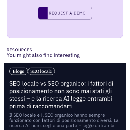
Request a demo
REQUEST A DEMO
RESOURCES
You might also find interesting
Blogs
SEO locale
SEO locale vs SEO organico: i fattori di
posizionamento non sono mai stati gli
stessi – e la ricerca AI legge entrambi
prima di raccomandarti
Il SEO locale e il SEO organico hanno sempre
funzionato con fattori di posizionamento diversi. La
ricerca AI non sceglie una parte – legge entrambi