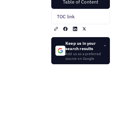
Table of Content
TOC link
Keep us in your
search results
Add us as a preferred
source on Google