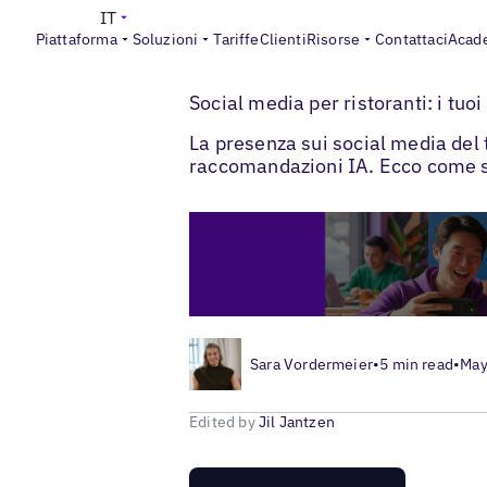
IT
Piattaforma
Soluzioni
Tariffe
Clienti
Risorse
Contattaci
Acad
>
>
Blogs
Social media locale
Social media 
Social media per ristoranti: i tuoi
La presenza sui social media del t
raccomandazioni IA. Ecco come sf
Sara Vordermeier
•
5 min read
•
May
Edited by
Jil Jantzen