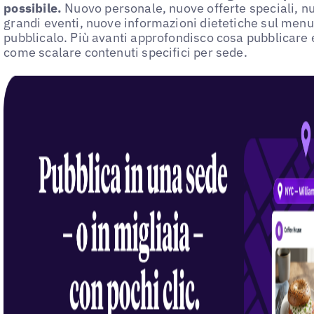
possibile.
Nuovo personale, nuove offerte speciali, nu
grandi eventi, nuove informazioni dietetiche sul men
pubblicalo. Più avanti approfondisco cosa pubblicare 
come scalare contenuti specifici per sede.