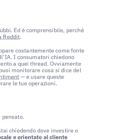
dubbi. Ed è comprensibile, perché
a Reddit
.
ppare costantemente come fonte
all’IA. I consumatori chiedono
imento a quei thread. Ovviamente
puoi monitorare cosa si dice del
entiment
— e usare queste
rare le tue operazioni.
i pensato.
i stai chiedendo dove investire o
locale e orientato al cliente