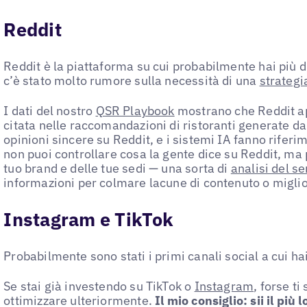
Reddit
Reddit è la piattaforma su cui probabilmente hai più 
c’è stato molto rumore sulla necessità di una
strategi
I dati del nostro
QSR Playbook
mostrano che Reddit a
citata nelle raccomandazioni di ristoranti generate d
opinioni sincere su Reddit, e i sistemi IA fanno rifer
non puoi controllare cosa la gente dice su Reddit, ma 
tuo brand e delle tue sedi — una sorta di
analisi del s
informazioni per colmare lacune di contenuto o miglio
Instagram e TikTok
Probabilmente sono stati i primi canali social a cui ha
Se stai già investendo su TikTok o
Instagram
, forse t
ottimizzare ulteriormente.
Il mio consiglio: sii il più 