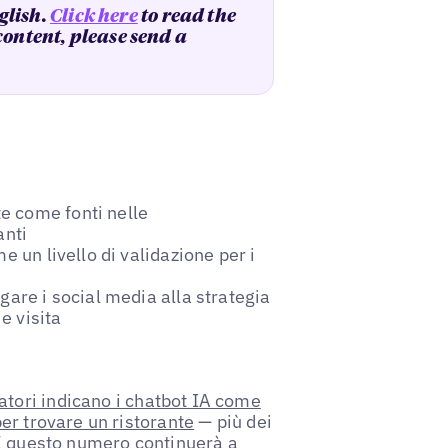
glish.
Click here
to read the
 content, please send a
e come fonti nelle
anti
e un livello di validazione per i
gare i social media alla strategia
e visita
tori indicano i chatbot IA come
er trovare un ristorante
— più dei
 E questo numero continuerà a