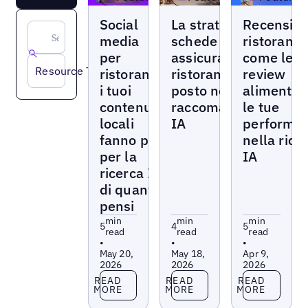
Blogs
Blogs
Blogs
Social
La strategia di
Recension
media
schede che
ristoranti:
per
assicura ai tuoi
come le
Resource Type
ristoranti:
ristoranti un
review
i tuoi
posto nelle
alimenta
contenuti
raccomandazioni
le tue
locali
IA
performa
fanno più
nella rice
per la
IA
ricerca IA
di quanto
pensi
min
min
min
5
4
5
read
read
read
•
•
•
May 20,
May 18,
Apr 9,
2026
2026
2026
Read more
Read more
Read more
READ
READ
READ
MORE
MORE
MORE