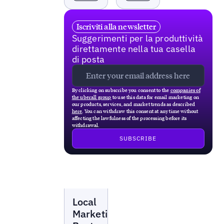
Iscriviti alla newsletter
Suggerimenti per la produttività
direttamente nella tua casella
di posta
By clicking on subscribe you consent to the
companies of
the uberall group
to use this data for email marketing on
our products, services, and market trends as described
here
. You can withdraw this consent at any time without
affecting the lawfulness of the processing before its
withdrawal.
Local
Local
Marketing
Beat
Marketing