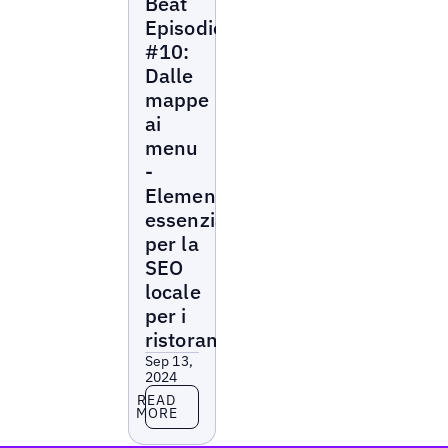
Beat
Episodio
#10:
Dalle
mappe
ai
menu
-
Elementi
essenziali
per la
SEO
locale
per i
ristoranti
Sep 13,
2024
Read more
READ
MORE