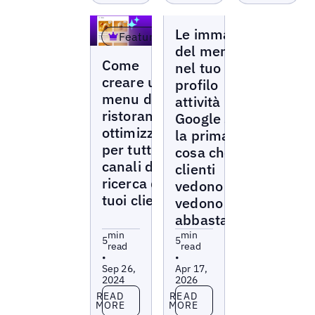
Blogs
Le immagini
Featured
del menu
Blogs
Come
nel tuo
creare un
profilo
menu del
attività
ristorante
Google sono
ottimizzato
la prima
per tutti i
cosa che i
canali di
clienti
ricerca dei
vedono – ne
tuoi clienti
vedono
abbastanza?
min
min
5
5
read
read
•
•
Sep 26,
Apr 17,
2024
2026
Read more
Read more
READ
READ
MORE
MORE