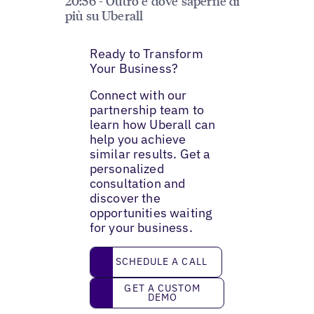
20:56 - Outro e dove saperne di
più su Uberall
Ready to Transform
Your Business?
Connect with our
partnership team to
learn how Uberall can
help you achieve
similar results. Get a
personalized
consultation and
discover the
opportunities waiting
for your business.
Schedule a call
SCHEDULE A CALL
Get a custom demo
GET A CUSTOM
DEMO