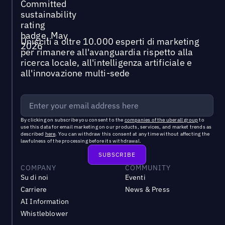
Unisciti a oltre 10.000 esperti di marketing
per rimanere all'avanguardia rispetto alla
ricerca locale, all'intelligenza artificiale e
all'innovazione multi-sede
By clicking on subscribe you consent to the
companies of the uberall group
to
use this data for email marketing on our products, services, and market trends as
described
here
. You can withdraw this consent at any time without affecting the
lawfulness of the processing before its withdrawal.
COMPANY
COMMUNITY
Su di noi
Eventi
Carriere
News & Press
AI Information
Whistleblower