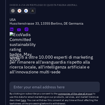
CHIEDI A L'IA UN RIEPILOGO DI QUESTA PAGINA UBERALL
USA
Hussitenstrasse 33, 13355 Berlino, DE Germania
Unisciti a oltre 10.000 esperti di marketing
per rimanere all'avanguardia rispetto alla
ricerca locale, all'intelligenza artificiale e
all'innovazione multi-sede
By clicking on subscribe you consent to the
companies of the uberall group
to
use this data for email marketing on our products, services, and market trends as
described
here
. You can withdraw this consent at any time without affecting the
lawfulness of the processing before its withdrawal.