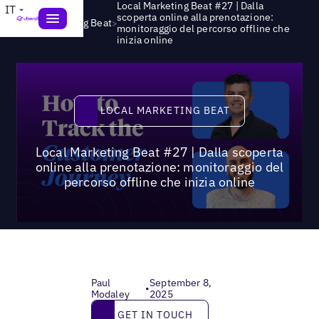
Local Marketing Beat #27 | Dalla
IT
scoperta online alla prenotazione:
>
Local Marketing Beat
monitoraggio del percorso offline che
inizia online
Local Marketing Beat
LOCAL MARKETING BEAT
Local Marketing Beat #27 | Dalla scoperta
online alla prenotazione: monitoraggio del
percorso offline che inizia online
Paul
September 8,
•
Modaley
2025
Get in touch
GET IN TOUCH