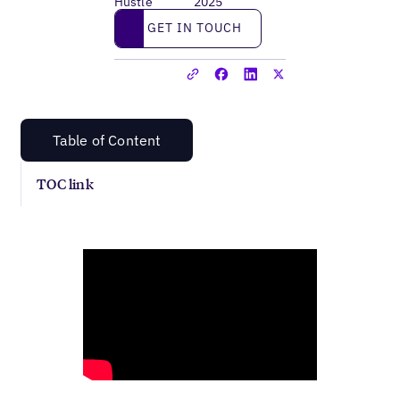
Hustle
2025
Get in touch
GET IN TOUCH
Table of Content
TOC link