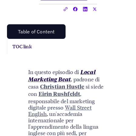
Table of Content
TOC link
In questo episodio di
Local
, padrone di
Marketing Beat
casa
si siede
Christian Hustle
con
,
Eirin Rushfeldt
responsabile del marketing
digitale presso
Wall Street
English
, un'accademia
internazionale per
l'apprendimento della lingua
inglese con più sedi, per