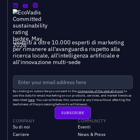
Unisciti a oltre 10.000 esperti di marketing
per rimanere all'avanguardia rispetto alla
ricerca locale, all'intelligenza artificiale e
all'innovazione multi-sede
By clicking on subscribe you consent to the
companies of the uberall group
to
use this data for email marketing on our products, services, and market trends as
described
here
. You can withdraw this consent at any time without affecting the
lawfulness of the processing before its withdrawal.
COMPANY
COMMUNITY
Su di noi
Eventi
Carriere
News & Press