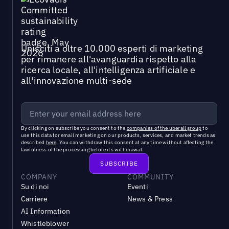
Unisciti a oltre 10.000 esperti di marketing
per rimanere all'avanguardia rispetto alla
ricerca locale, all'intelligenza artificiale e
all'innovazione multi-sede
By clicking on subscribe you consent to the
companies of the uberall group
to
use this data for email marketing on our products, services, and market trends as
described
here
. You can withdraw this consent at any time without affecting the
lawfulness of the processing before its withdrawal.
COMPANY
COMMUNITY
Su di noi
Eventi
Carriere
News & Press
AI Information
Whistleblower