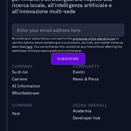
ricerca locale, all'intelligenza artificiale e
all'innovazione multi-sede
By clicking on subscribe you consent to the
companies of the uberall group
to
use this data for email marketing on our products, services, and market trends as
described
here
. You can withdraw this consent at any time without affecting the
lawfulness of the processing before its withdrawal.
COMPANY
COMMUNITY
Su di noi
Eventi
Carriere
News & Press
AI Information
Whistleblower
COMPARE
USING UBERALL
Academia
Yext
Developer hub