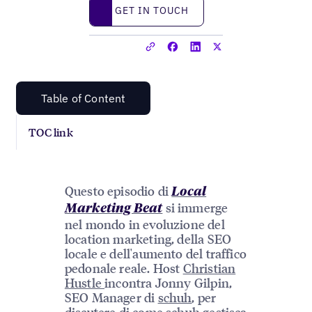
Get in touch
GET IN TOUCH
Table of Content
TOC link
Questo episodio di
Local
si immerge
Marketing Beat
nel mondo in evoluzione del
location marketing, della SEO
locale e dell'aumento del traffico
pedonale reale. Host
Christian
Hustle
incontra Jonny Gilpin,
SEO Manager di
schuh
, per
discutere di come schuh gestisca