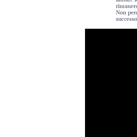
rimanere
Non perd
successo 