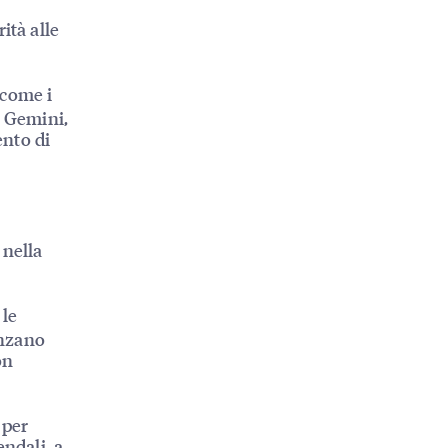
ità alle
 come i
le Gemini,
ento di
 nella
 le
enzano
on
 per
endali, a