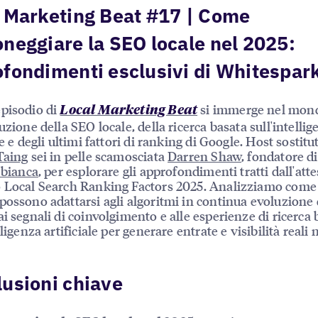
 Marketing Beat #17 | Come
neggiare la SEO locale nel 2025:
fondimenti esclusivi di Whitespar
pisodio di
si immerge nel mon
Local Marketing Beat
uzione della SEO locale, della ricerca basata sull'intelli
le e degli ultimi fattori di ranking di Google. Host sostitu
Taing
sei in pelle scamosciata
Darren Shaw
, fondatore di
a bianca
, per esplorare gli approfondimenti tratti dall'att
 Local Search Ranking Factors 2025. Analizziamo come 
possono adattarsi agli algoritmi in continua evoluzione 
ai segnali di coinvolgimento e alle esperienze di ricerca 
lligenza artificiale per generare entrate e visibilità reali
usioni chiave