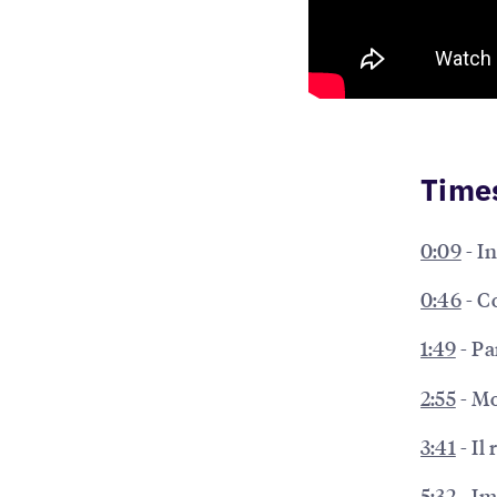
Time
0:09
- I
0:46
- C
1:49
- Pa
2:55
- Mo
3:41
- Il
5:32
- Im