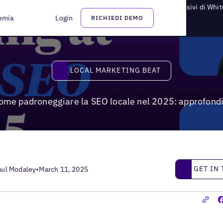
roneggiare la SEO locale nel 2025: approfondimenti esclusivi di Whi
emia
Login
RICHIEDI DEMO
Local Marketing Beat
LOCAL MARKETING BEAT
ome padroneggiare la SEO locale nel 2025: approfondi
Get in touc
GET IN
aul Modaley
•
March 11, 2025