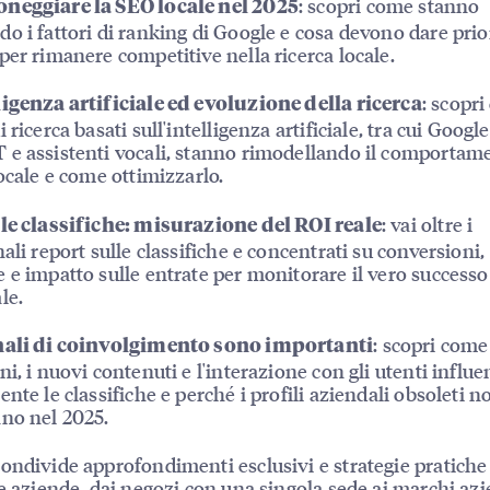
: scopri come stanno
neggiare la SEO locale nel 2025
o i fattori di ranking di Google e cosa devono dare prior
per rimanere competitive nella ricerca locale.
: scopri
ligenza artificiale ed evoluzione della ricerca
 ricerca basati sull'intelligenza artificiale, tra cui Goog
e assistenti vocali, stanno rimodellando il comportam
locale e come ottimizzarlo.
: vai oltre i
 le classifiche: misurazione del ROI reale
ali report sulle classifiche e concentrati su conversioni,
 e impatto sulle entrate per monitorare il vero successo
le.
: scopri come
nali di coinvolgimento sono importanti
ni, i nuovi contenuti e l'interazione con gli utenti influ
ente le classifiche e perché i profili aziendali obsoleti n
no nel 2025.
ondivide approfondimenti esclusivi e strategie pratiche
le aziende, dai negozi con una singola sede ai marchi azi