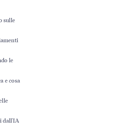
o sulle
biamenti
ndo le
ca e cosa
elle
 dall'IA