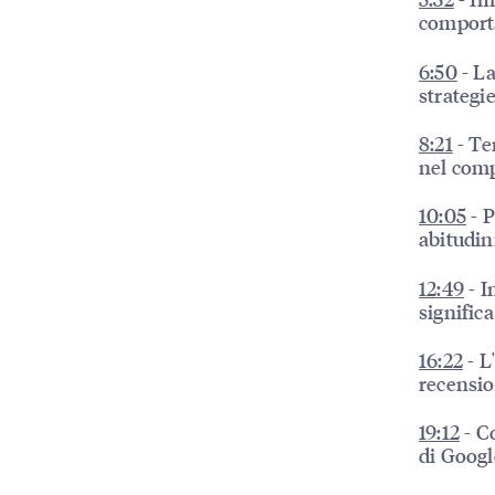
comport
6:50
- La
strategi
8:21
- Te
nel com
10:05
- P
abitudini
12:49
- I
signific
16:22
- L
recensio
19:12
- Co
di Googl