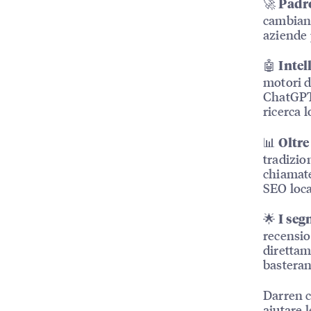
🚀
Padro
cambiand
aziende 
🤖
Intel
motori di
ChatGPT 
ricerca 
📊
Oltre
tradizion
chiamate
SEO loca
🌟
I seg
recensio
direttam
basteran
Darren c
aiutare 