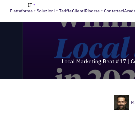
>
Local Marketing Beat
Local Marketing Beat #17 | Come pad
IT
Piattaforma
Soluzioni
Tariffe
Clienti
Risorse
Contattaci
Acad
Local Marketing Beat #17 | C
P