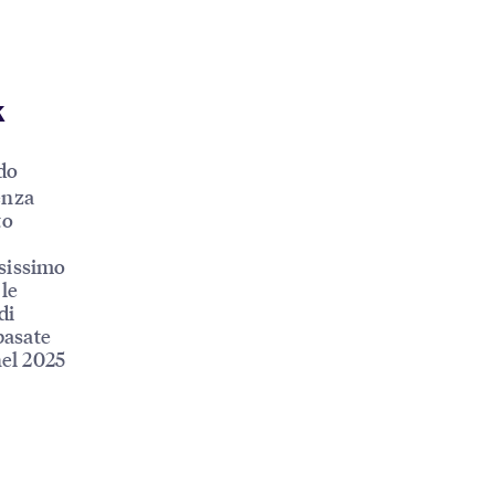
k
do
genza
to
esissimo
le
di
basate
 nel 2025