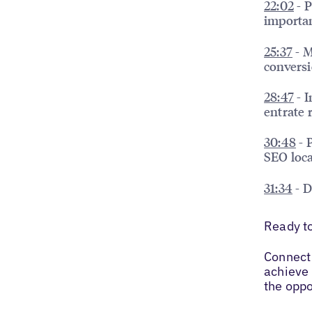
22:02
- P
importan
25:37
- M
conversi
28:47
- I
entrate r
30:48
- 
SEO loca
31:34
- D
Ready t
Connect 
achieve 
the oppo