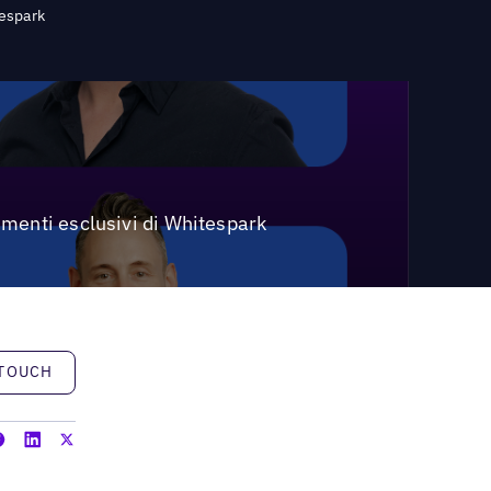
tespark
menti esclusivi di Whitespark
h
 TOUCH