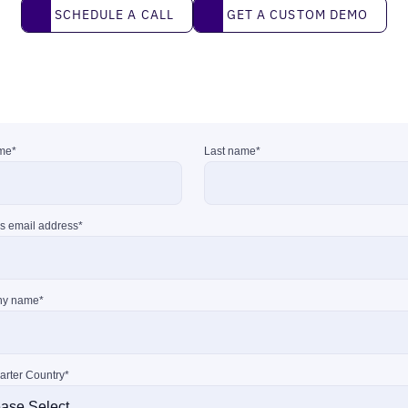
Schedule a call
Get a custom demo
SCHEDULE A CALL
GET A CUSTOM DEMO