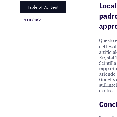
Local
Table of Content
padro
TOC link
appro
Questo e
dell'evol
artificia
Krystal 
Scintill
rapporto
aziende 
Google, 
sull'inte
e oltre.
Concl