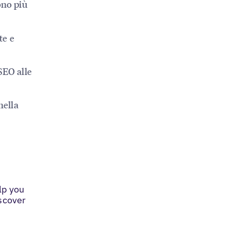
ono più
te e
SEO alle
nella
lp you
iscover