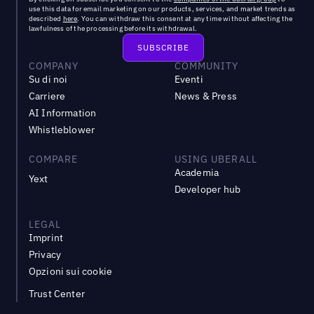
use this data for email marketing on our products, services, and market trends as
described
here
. You can withdraw this consent at any time without affecting the
lawfulness of the processing before its withdrawal.
COMPANY
COMMUNITY
Su di noi
Eventi
Carriere
News & Press
AI Information
Whistleblower
COMPARE
USING UBERALL
Academia
Yext
Developer hub
LEGAL
Imprint
Privacy
Opzioni sui cookie
Trust Center