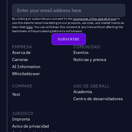
By clicking on subscribe you consent to the
companies of the uberall group
to
use this data for email marketing on our products, services, and market trends as
described
here
. You can withdraw this consent at any time without affecting the
lawfulness of the processing before its withdrawal.
EMPRESA
COMUNIDAD
Acerca de
Eventos
Carreras
Noticias y prensa
AI Information
Whistleblower
COMPARE
USO DE UBERALL
Academia
Yext
Centro de desarrolladores
JURÍDICO
Impronta
Aviso de privacidad