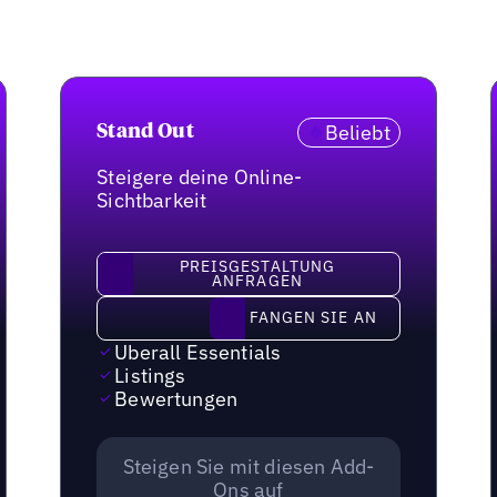
Beliebt
Stand Out
Steigere deine Online-
Sichtbarkeit
Preisgestaltung anfragen
PREISGESTALTUNG
ANFRAGEN
Fangen Sie an
FANGEN SIE AN
Uberall Essentials
Listings
Bewertungen
Steigen Sie mit diesen Add-
Ons auf