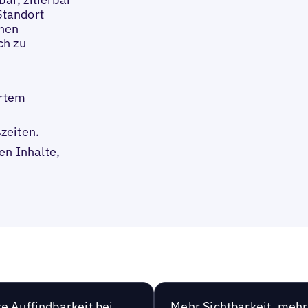
Standort
chen
ch zu
ertem
zeiten.
en Inhalte,
e Auffindbarkeit bei
Mehr Sichtbarkeit, mehr