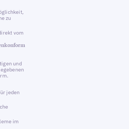
glichkeit,
ne zu
direkt vom
kenkonform
tigen und
igegebenen
orm.
ür jeden
iche
leme im