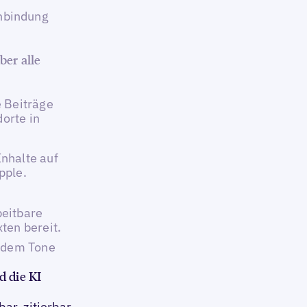
nbindung
er alle
 Beiträge
orte in
nhalte auf
pple.
beitbare
ten bereit.
d dem Tone
d die KI
ar, zitierbar