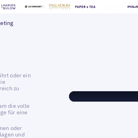
keting
ührt oder ein
ie
reich zu
m die volle
ge für eine
nnen oder
rlagen und