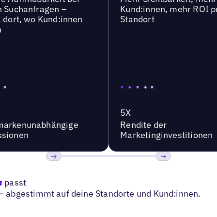
n Suchanfragen –
Kund:innen, mehr ROI p
l dort, wo Kund:innen
Standort
n
5X
markenunabhängige
Rendite der
ssionen
Marketinginvestitionen
Bisherige
Weiter
passt
n
 abgestimmt auf deine Standorte und Kund:innen.