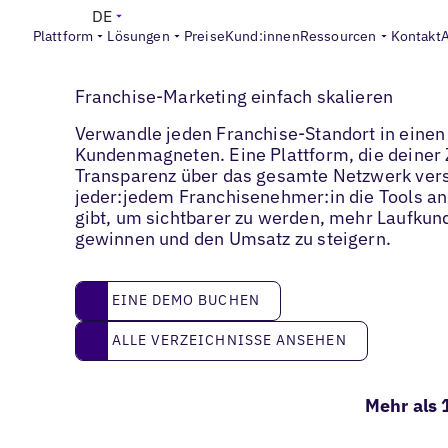
DE
Plattform
Lösungen
Preise
Kund:innen
Ressourcen
Kontakt
Franchise
Franchise-Marketing einfach skalieren
Verwandle jeden Franchise-Standort in einen
Kundenmagneten. Eine Plattform, die deiner 
Transparenz über das gesamte Netzwerk vers
jeder:jedem Franchisenehmer:in die Tools an
gibt, um sichtbarer zu werden, mehr Laufkun
gewinnen und den Umsatz zu steigern.
eine Demo buchen
EINE DEMO BUCHEN
Alle Verzeichnisse ansehen
ALLE VERZEICHNISSE ANSEHEN
Mehr als 