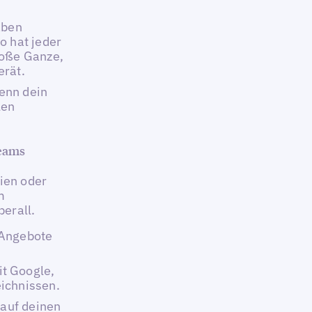
aben
o hat jeder
roße Ganze,
erät.
enn dein
len
Teams
dien oder
m
erall.
 Angebote
t Google,
ichnissen.
 auf deinen