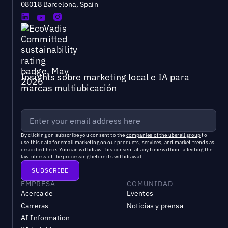
08018 Barcelona, Spain
Insights sobre marketing local e IA para
marcas multiubicación
By clicking on subscribe you consent to the
companies of the uberall group
to
use this data for email marketing on our products, services, and market trends as
described
here
. You can withdraw this consent at any time without affecting the
lawfulness of the processing before its withdrawal.
EMPRESA
COMUNIDAD
Acerca de
Eventos
Carreras
Noticias y prensa
AI Information