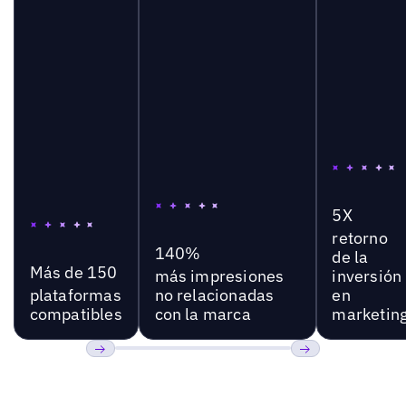
5X
retorno
140%
de la
Más de 150
más impresiones
inversión
plataformas
no relacionadas
en
compatibles
con la marca
marketin
Anterior
Próxima