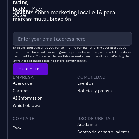
Insights sobre marketing local e IA para
marcas multiubicación
By clicking on subscribe you consent to the
companies of the uberall group
to
use this data for email marketing on our products, services, and market trends as
described
here
. You can withdraw this consent at any time without affecting the
lawfulness of the processing before its withdrawal.
EMPRESA
COMUNIDAD
Acerca de
Eventos
Carreras
Noticias y prensa
AI Information
Whistleblower
COMPARE
USO DE UBERALL
Academia
Yext
Centro de desarrolladores