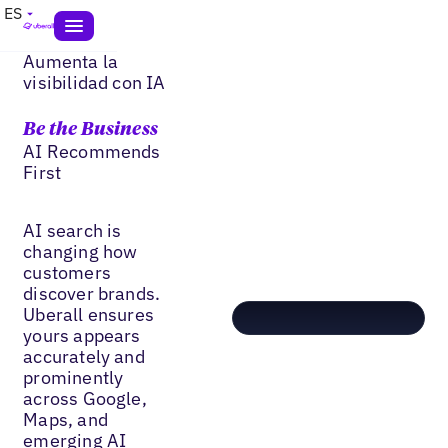
ES
Aumenta la
visibilidad con IA
Be the Business
AI Recommends
First
AI search is
changing how
customers
discover brands.
Uberall ensures
yours appears
accurately and
prominently
across Google,
Maps, and
emerging AI