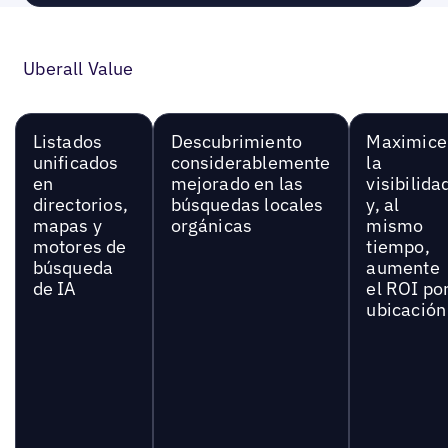
Uberall Value
Listados
Descubrimiento
Maximice
unificados
considerablemente
la
en
mejorado en las
visibilida
directorios,
búsquedas locales
y, al
mapas y
orgánicas
mismo
motores de
tiempo,
búsqueda
aumente
de IA
el ROI po
ubicación