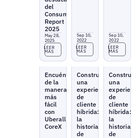
del
Consumer
Report
2025
Sep 10,
Sep 10,
May 28,
2022
2022
2025
Leer más
Leer más
Leer más
LEER
LEER
LEER
MÁS
MÁS
MÁS
Seminarios
Seminarios
Seminarios
Encuéntrese
Construyendo
Construy
web
web
web
de la
una
una
manera
experiencia
experienc
más
de
de
fácil
cliente
cliente
con
híbrida:
híbrida:
Uberall
la
la
CoreX
historia
historia
de
de