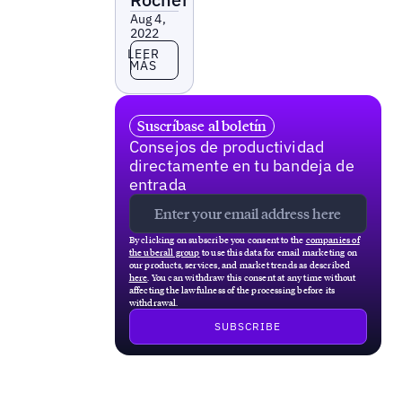
Aug 4,
2022
Leer más
LEER
MÁS
Suscríbase al boletín
Consejos de productividad
directamente en tu bandeja de
entrada
By clicking on subscribe you consent to the
companies of
the uberall group
to use this data for email marketing on
our products, services, and market trends as described
here
. You can withdraw this consent at any time without
affecting the lawfulness of the processing before its
withdrawal.