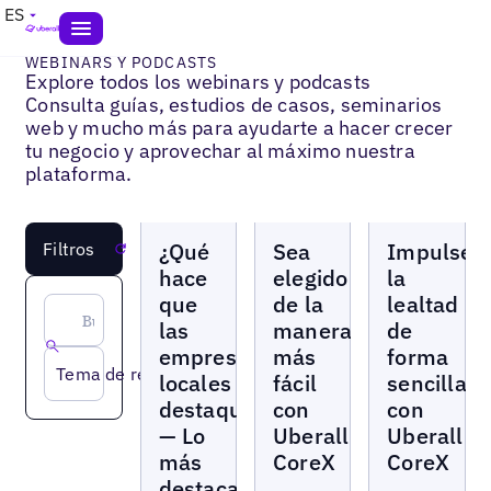
ES
WEBINARS Y PODCASTS
Explore todos los webinars y podcasts
Consulta guías, estudios de casos, seminarios
web y mucho más para ayudarte a hacer crecer
tu negocio y aprovechar al máximo nuestra
plataforma.
Seminarios
Seminarios
Seminarios
¿Qué
Sea
Impulse
Filtros
Reiniciar
web
web
web
hace
elegido
la
que
de la
lealtad
las
manera
de
empresas
más
forma
Tema de recurso
locales
fácil
sencilla
destaquen?
con
con
— Lo
Uberall
Uberall
más
CoreX
CoreX
destacado