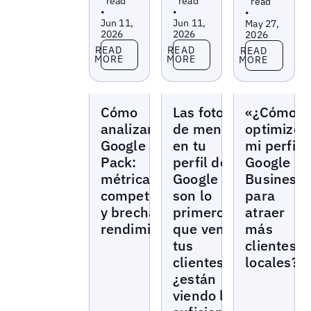
read
read
read
•
•
•
Jun 11,
Jun 11,
May 27,
2026
2026
2026
Read more
Read more
Read more
READ
READ
READ
MORE
MORE
MORE
Blogs
Blogs
Blogs
Cómo
Las fotos
«¿Cómo
analizar el
de menú
optimizo
Google Local
en tu
mi perfil
Pack:
perfil de
Google
métricas,
Google
Business
competidores
son lo
para
y brechas de
primero
atraer
rendimiento
que ven
más
tus
clientes
clientes —
locales?»
¿están
viendo lo