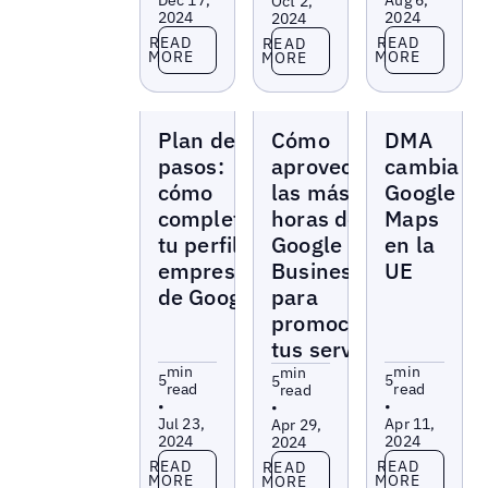
Oct 2,
2024
2024
2024
Read more
Read more
Read more
READ
READ
READ
MORE
MORE
MORE
Blogs
Blogs
Blogs
Plan de 9
Cómo
DMA
pasos:
aprovechar
cambia
cómo
las más
Google
completar
horas de
Maps
tu perfil
Google My
en la
empresarial
Business
UE
de Google
para
promocionar
tus servicios
min
min
min
5
5
5
read
read
read
•
•
•
Jul 23,
Apr 11,
Apr 29,
2024
2024
2024
Read more
Read more
Read more
READ
READ
READ
MORE
MORE
MORE