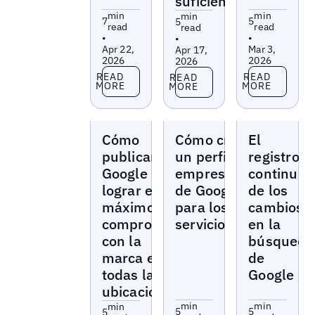
suficiente?
min
min
min
7
5
5
read
read
read
•
•
•
Apr 22,
Mar 3,
Apr 17,
2026
2026
2026
Read more
Read more
Read more
READ
READ
READ
MORE
MORE
MORE
Blogs
Blogs
Blogs
Cómo
Cómo crear
El
publicar en
un perfil
registro
Google para
empresarial
continuo
lograr el
de Google
de los
máximo
para los
cambios
compromiso
servicios
en la
con la
búsqueda
marca en
de
todas las
Google
ubicaciones
min
min
min
5
5
5