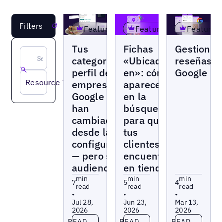
Filters
Reset
Featured
Featured
Featured
Blogs
Blogs
Blogs
Tus
Fichas
Gestionar
categorías de
«Ubicado
reseñas
perfil de
en»: cómo
Google
Resource Type
empresa de
aparecer
Google no
en la
han
búsqueda
cambiado
para que
desde la
tus
configuración
clientes te
— pero su
encuentren
audiencia, sí
en tienda
min
min
min
7
5
4
read
read
read
•
•
•
Jul 28,
Jun 23,
Mar 13,
2026
2026
2026
Read more
Read more
Read more
READ
READ
READ