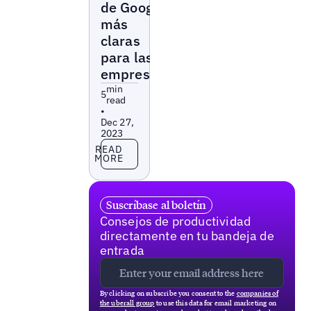
de Google
más
claras
para las
empresas
min
5
read
•
Dec 27,
2023
Read more
READ
MORE
Suscríbase al boletín
Consejos de productividad
directamente en tu bandeja de
entrada
By clicking on subscribe you consent to the
companies of
the uberall group
to use this data for email marketing on