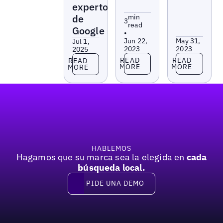
expertos
de
min
3
read
Google
•
Jun 22,
May 31,
Jul 1,
2023
2023
2025
Read more
Read more
Read more
READ
READ
READ
MORE
MORE
MORE
Pie de página
HABLEMOS
Hagamos que su marca sea la elegida en
cada
búsqueda local.
PIDE UNA DEMO
Pide una demo