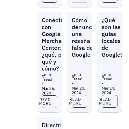
Blogs
Blogs
Blogs
Conéctese
Cómo
¿Qué
con
denunciar
son las
Google
una
guías
Merchant
reseña
locales
Center:
falsa de
de
¿qué, por
Google
Google?
qué y
cómo?
min
min
min
5
5
5
read
read
read
•
•
•
Mar 20,
Mar 14,
Mar 26,
2024
2024
2024
Read more
Read more
Read more
READ
READ
READ
MORE
MORE
MORE
Blogs
Directrices