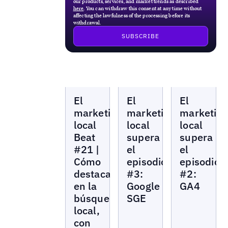
our products, services, and market trends as described
here
. You can withdraw this consent at any time without
affecting the lawfulness of the processing before its
withdrawal.
Local
Local
Local
El
El
El
Marketing
Marketing
Marketing
Beat
Beat
Beat
marketing
marketing
marketin
local
local
local
Beat
supera
supera
#21 |
el
el
Cómo
episodio
episodio
destacar
#3:
#2:
en la
Google
GA4
búsqueda
SGE
local,
con