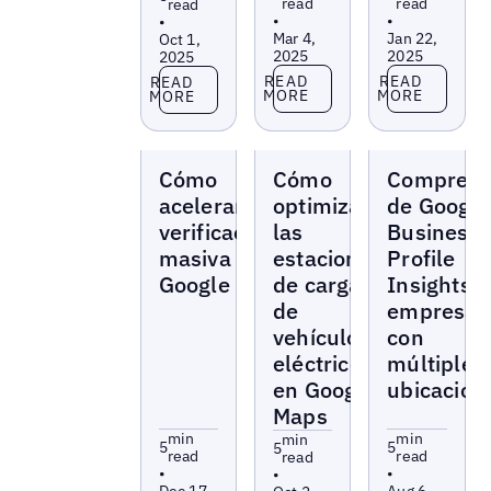
read
read
read
•
•
•
Mar 4,
Jan 22,
Oct 1,
2025
2025
2025
Read more
Read more
Read more
READ
READ
READ
MORE
MORE
MORE
Blogs
Blogs
Blogs
Cómo
Cómo
Comprens
acelerar la
optimizar
de Google
verificación
las
Business
masiva de
estaciones
Profile
Google
de carga
Insights 
de
empresas
vehículos
con
eléctricos
múltiples
en Google
ubicacion
Maps
min
min
min
5
5
5
read
read
read
•
•
•
Dec 17,
Aug 6,