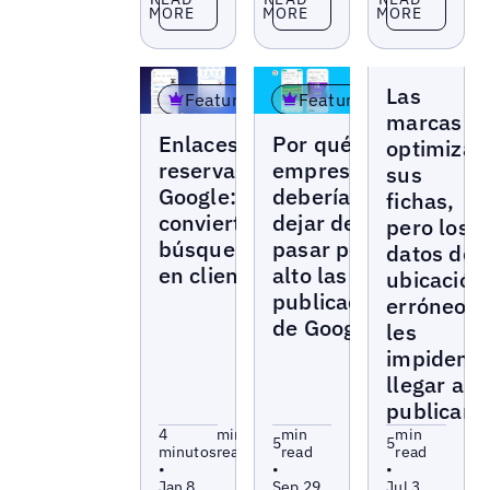
MORE
MORE
MORE
Blogs
Las
Featured
Featured
marcas
Blogs
Blogs
Enlaces de
Por qué las
optimizan
reserva de
empresas
sus
Google:
deberían
fichas,
convierta
dejar de
pero los
búsquedas
pasar por
datos de
en clientes
alto las
ubicación
publicaciones
erróneos
de Google
les
impiden
llegar a
publicars
4
min
min
min
5
5
minutos
read
read
read
•
•
•
Jan 8,
Sep 29,
Jul 3,