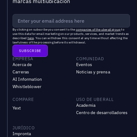
marcas multiubicación
By clicking on subscribe you consent to the
companies of the uberall group
to
use this data for email marketing on our products, services, and market trends as
described
here
. You can withdraw this consent at any time without affecting the
lawfulness of the processing before its withdrawal.
EMPRESA
COMUNIDAD
Acerca de
Eventos
Carreras
Noticias y prensa
AI Information
Whistleblower
COMPARE
USO DE UBERALL
Academia
Yext
Centro de desarrolladores
JURÍDICO
Impronta