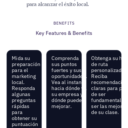
para alcanzar el éxito local.
BENEFITS
Key Features & Benefits
Mida su
Comprenda
Obtenga su hoj
preparación
sus puntos
de ruta
para el
fuertes y sus
personalizada.
marketing
oportunidades.
Reciba
local.
Vea al instante
recomendacion
Responda
hacia dónde va
claras para pas
algunas
su empresa y
de ser
preguntas
dónde puede
fundamentales
rápidas
mejorar.
ser las mejores
para
de su clase.
obtener su
puntuación