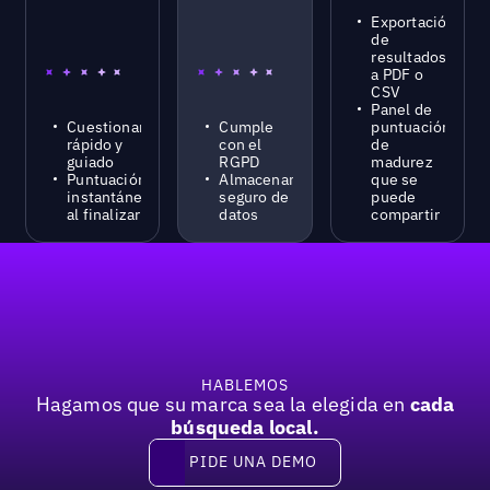
Exportación
de
resultados
a PDF o
CSV
Panel de
Cuestionario
Cumple
puntuación
rápido y
con el
de
guiado
RGPD
madurez
Puntuación
Almacenamiento
que se
instantánea
seguro de
puede
al finalizar
datos
compartir
Pie de página
HABLEMOS
Hagamos que su marca sea la elegida en
cada
búsqueda local.
PIDE UNA DEMO
Pide una demo