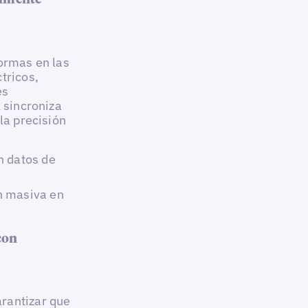
ilmente
formas en las
tricos,
es
l sincroniza
la precisión
n datos de
n masiva en
con
rantizar que