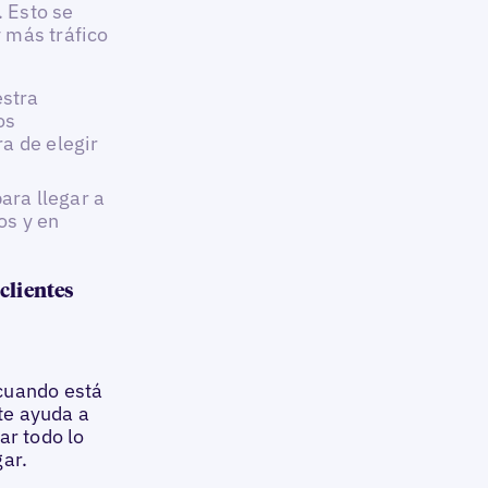
. Esto se
 más tráfico
stra
os
ra de elegir
ara llegar a
os y en
clientes
cuando está
 te ayuda a
ar todo lo
gar.