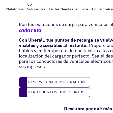
ES
Plataforma
Soluciones
Tarifas
Clientes
Recursos
Contacto
Aca
Estaciones de carga para vehículos eléctrico
Pon tus estaciones de carga para vehículos e
cada ruta
Con Uberall, tus puntos de recarga se vuel
visibles y accesibles al instante.
Proporcion
fiables y en tiempo real, lo que facilita a los
localización del cargador perfecto. Sea el des
para los conductores de vehículos eléctricos
sus ingresos.
reserve una demostración
RESERVE UNA DEMOSTRACIÓN
Ver todos los directorios
VER TODOS LOS DIRECTORIOS
Descubra por qué más 