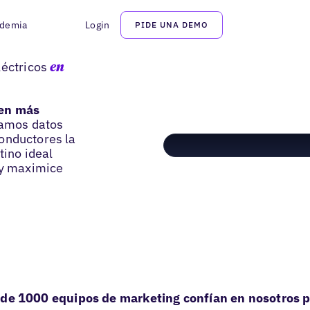
demia
Login
PIDE UNA DEMO
s
léctricos
en
ven más
amos datos
 conductores la
tino ideal
 y maximice
de 1000 equipos de marketing confían en nosotros p