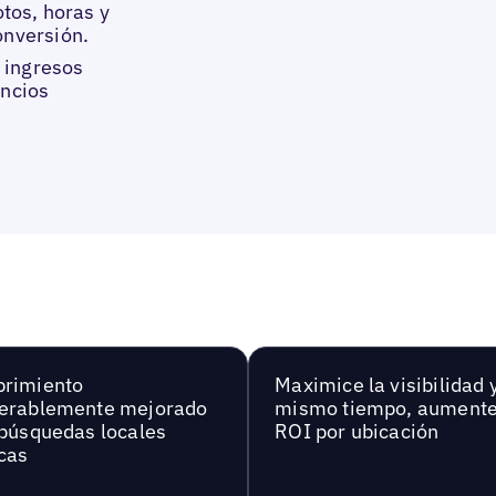
tos, horas y
onversión.
 ingresos
uncios
brimiento
Maximice la visibilidad y
erablemente mejorado
mismo tiempo, aumente
 búsquedas locales
ROI por ubicación
cas