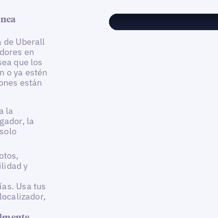
ínea
a de Uberall
adores en
sea que los
n o ya estén
iones están
a la
gador, la
 solo
otos,
lidad y
as. Usa tus
localizador,