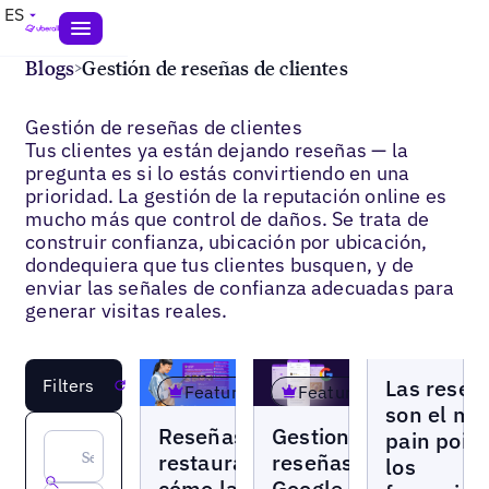
ES
Blogs
>
Gestión de reseñas de clientes
Gestión de reseñas de clientes
Tus clientes ya están dejando reseñas — la
pregunta es si lo estás convirtiendo en una
prioridad. La gestión de la reputación online es
mucho más que control de daños. Se trata de
construir confianza, ubicación por ubicación,
dondequiera que tus clientes busquen, y de
enviar las señales de confianza adecuadas para
generar visitas reales.
Blogs
Las reseñ
Filters
Reset
Featured
Featured
son el ma
Blogs
Blogs
Reseñas de
Gestionar
pain point
restaurantes:
reseñas
los
cómo las
Google