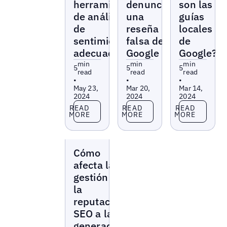
herramienta
denunciar
son las
de análisis
una
guías
de
reseña
locales
sentimientos
falsa de
de
adecuada
Google
Google?
min
min
min
5
5
5
read
read
read
•
•
•
May 23,
Mar 20,
Mar 14,
2024
2024
2024
Read more
Read more
Read more
READ
READ
READ
MORE
MORE
MORE
Blogs
Cómo
afecta la
gestión de
la
reputación
SEO a la
generación