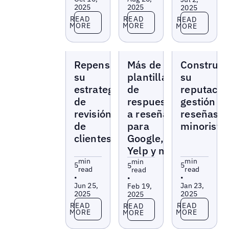
2025
2025
2025
Read more
Read more
Read more
READ
READ
READ
MORE
MORE
MORE
Blogs
Blogs
Blogs
Repensar
Más de 30
Construy
su
plantillas
su
estrategia
de
reputació
de
respuestas
gestión d
revisión
a reseñas
reseñas
de
para
minorista
clientes
Google,
Yelp y más
min
min
min
5
5
5
read
read
read
•
•
•
Jun 25,
Jan 23,
Feb 19,
2025
2025
2025
Read more
Read more
Read more
READ
READ
READ
MORE
MORE
MORE