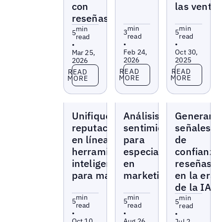
con
las venta
reseñas
min
min
min
3
5
5
read
read
read
•
•
•
Feb 24,
Oct 30,
Mar 25,
2026
2025
2026
Read more
Read more
Read more
READ
READ
READ
MORE
MORE
MORE
Blogs
Blogs
Blogs
Unifique su
Análisis de
Generar
reputación
sentimientos
señales
en línea con
para
de
herramientas
especialistas
confianza
inteligentes
en
reseñas
para marcas
marketing
en la era
de la IA
min
min
min
5
5
5
read
read
read
•
•
•
Oct 10,
Aug 26,
Jul 2,