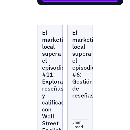
Local
Local
El
El
Marketing
Marketing
Beat
Beat
marketing
marketing
local
local
supera
supera
el
el
episodio
episodio
#11:
#6:
Explorando
Gestión
reseñas
de
y
reseñas
calificaciones
con
Wall
Street
min
4
read