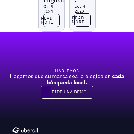
English
•
Dec 4,
Oct 9,
2023
2024
Read more
Read more
READ
READ
MORE
MORE
Pie de página
HABLEMOS
Hagamos que su marca sea la elegida en
cada
búsqueda local.
PIDE UNA DEMO
Pide una demo