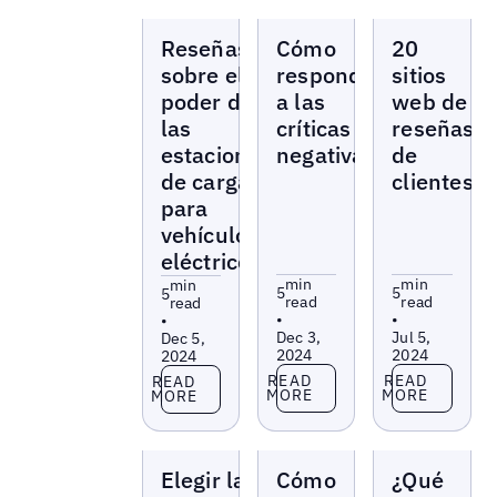
Blogs
Blogs
Blogs
Reseñas
Cómo
20
sobre el
responder
sitios
poder de
a las
web de
las
críticas
reseñas
estaciones
negativas
de
de carga
clientes
para
vehículos
eléctricos
min
min
min
5
5
5
read
read
read
•
•
•
Dec 3,
Jul 5,
Dec 5,
2024
2024
2024
Read more
Read more
Read more
READ
READ
READ
MORE
MORE
MORE
Blogs
Blogs
Blogs
Elegir la
Cómo
¿Qué