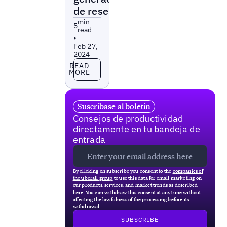
de reseñas
min
5
read
•
Feb 27,
2024
Read more
READ
MORE
Suscríbase al boletín
Consejos de productividad
directamente en tu bandeja de
entrada
By clicking on subscribe you consent to the
companies of
the uberall group
to use this data for email marketing on
our products, services, and market trends as described
here
. You can withdraw this consent at any time without
affecting the lawfulness of the processing before its
withdrawal.