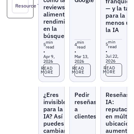
franquici
Resource Type
reviews
— y la tar
alimentan tu
para la q
rendimiento
menos us
en la
la IA
búsqueda IA
min
min
min
5
5
4
read
read
read
•
•
•
Jul 22,
Apr 9,
Mar 13,
2026
2026
2026
Read more
Read more
Read more
READ
READ
READ
MORE
MORE
MORE
Blogs
Blogs
Blogs
¿Eres
Pedir
Reseñas 
invisible
reseñas
IA:
para la
a
reputació
IA? Así
clientes
en múltip
puedes
ubicacion
cambiarlo
aumento 