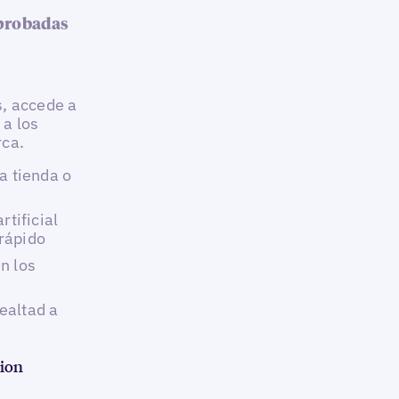
aprobadas
s, accede a
 a los
rca.
a tienda o
rtificial
rápido
n los
lealtad a
ion