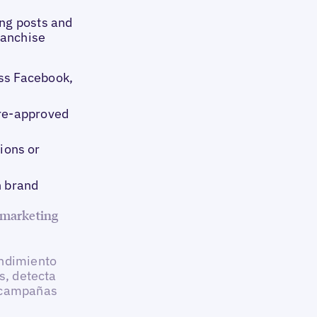
ng posts and
ranchise
ss Facebook,
pre-approved
ions or
h brand
 marketing
endimiento
s, detecta
s campañas