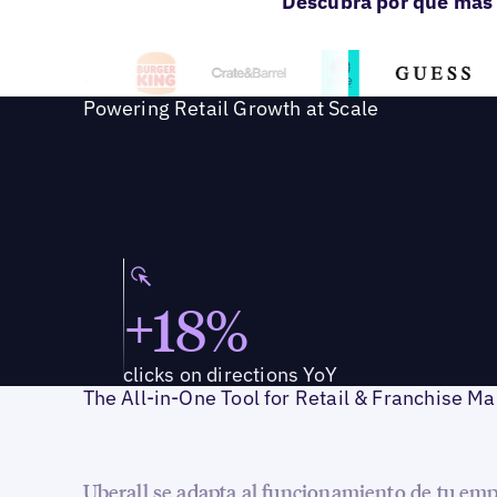
Descubra por qué más 
Powering Retail Growth at Scale
+18%
clicks on directions YoY
The All-in-One Tool for Retail & Franchise Ma
Uberall se adapta al funcionamiento de tu em