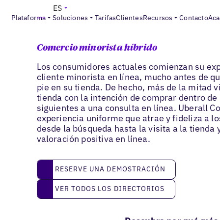
ES
Plataforma
Soluciones
Tarifas
Clientes
Recursos
Contacto
Aca
Venta minorista & franquicias
Comercio minorista híbrido
Los consumidores actuales comienzan su exp
cliente minorista en línea, mucho antes de q
pie en su tienda. De hecho, más de la mitad v
tienda con la intención de comprar dentro de
siguientes a una consulta en línea. Uberall 
experiencia uniforme que atrae y fideliza a lo
desde la búsqueda hasta la visita a la tienda 
valoración positiva en línea.
reserve una demostración
RESERVE UNA DEMOSTRACIÓN
Ver todos los directorios
VER TODOS LOS DIRECTORIOS