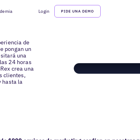
demia
Login
PIDE UNA DEMO
eriencia de
ue pongan un
isitará una
 las 24 horas
CoRex crea una
s clientes,
y hasta la