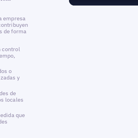
la empresa
contribuyen
es de forma
n control
tiempo,
dos o
izadas y
ades de
os locales
medida que
des