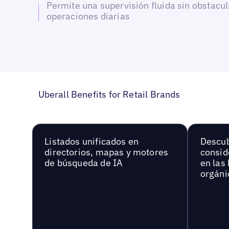
Permite una supervisión fluida sin obstacul
operaciones diarias
Uberall Benefits for Retail Brands
Listados unificados en
Descu
directorios, mapas y motores
consid
de búsqueda de IA
en las
orgáni