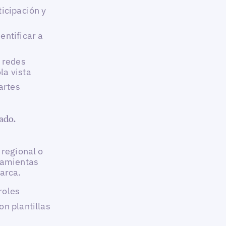
ticipación y
entificar a
s redes
la vista
artes
ado.
 regional o
ramientas
marca.
roles
on plantillas