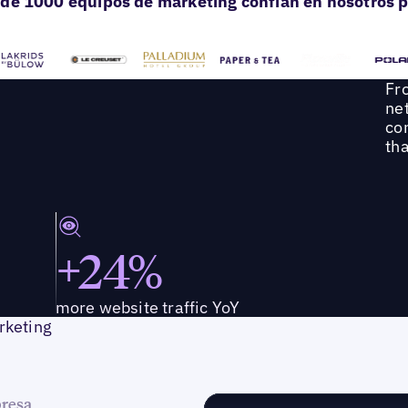
de 1000 equipos de marketing confían en nosotros p
Fro
net
co
tha
+24%
more website traffic YoY
rketing
presa