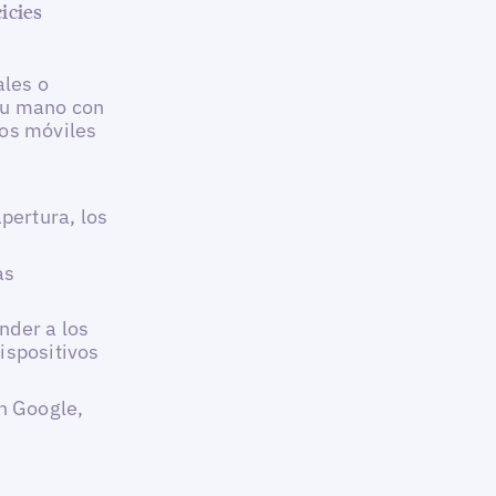
icies
ales o
tu mano con
vos móviles
pertura, los
as
nder a los
dispositivos
n Google,