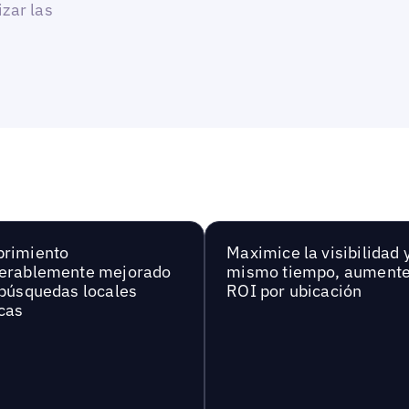
izar las
brimiento
Maximice la visibilidad y
erablemente mejorado
mismo tiempo, aumente
 búsquedas locales
ROI por ubicación
cas