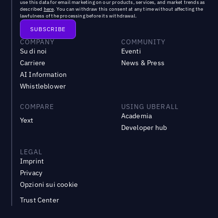
use this data for email marketing on our products, services, and market trends as
described
here
. You can withdraw this consent at any time without affecting the
lawfulness of the processing before its withdrawal.
COMPANY
COMMUNITY
Su di noi
Eventi
Carriere
News & Press
AI Information
Whistleblower
COMPARE
USING UBERALL
Academia
Yext
Developer hub
LEGAL
Imprint
Privacy
Opzioni sui cookie
Trust Center