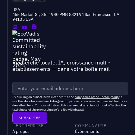
USA
455 Market St, Ste 1940 PMB 832194 San Francisco, CA
94105 USA
Recherche locale, IA, croissance multi-
établissements — dans votre boîte mail
By clicking on subscribe you consent to the
companies of the uberall group
to
use this data for email marketing on our products, services, and market trends as
described
here
. You can withdraw this consent at any time without affecting the
lawfulness of the processing before its withdrawal.
L'ENTREPRISE
COMMUNAUTÉ
À propos
Évènements