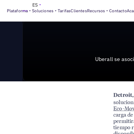
News & Press
>
Uberall se asocia con el proveedor d
ES
Plataforma
Soluciones
Tarifas
Clientes
Recursos
Contacto
Aca
Uberall se asoc
Detroit
solucion
Eco-Mo
carga de
permitir
tiempo r
disponib