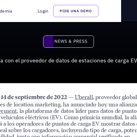
e datos de estaciones de carga EV Eco-Movement
demia
Login
PIDE UNA DEMO
News & Press
NEWS & PRESS
ia con el proveedor de datos de estaciones de carga
—
Uberall
, proveedor global
, 14 de septiembre de 2022
es de location marketing, ha anunciado hoy una alianz
vement
, la plataforma de datos líder para datos de punto
 vehículos eléctricos (EV). Como primicia mundial, la al
á a los operadores de puntos de carga EV mostrar datos
eal sobre los cargadores, incluyendo tipo de carga, pote
ilidad, junto con información comercial verificada en