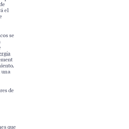
 de
á el
e
icos se
a
e
ergía
vement
miento,
n una
ores de
nes que