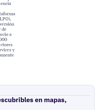
sencia
ataforma
(LPO),
nversión
r de
ocio a
.000
ectores
rvices y
ctamente
escubribles en mapas,