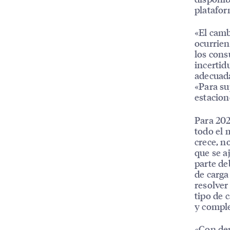
platafor
«El camb
ocurrien
los cons
incertid
adecuada
«Para su
estacion
Para 202
todo el
crece, n
que se a
parte de
de carga
resolver
tipo de 
y comple
«Con dem