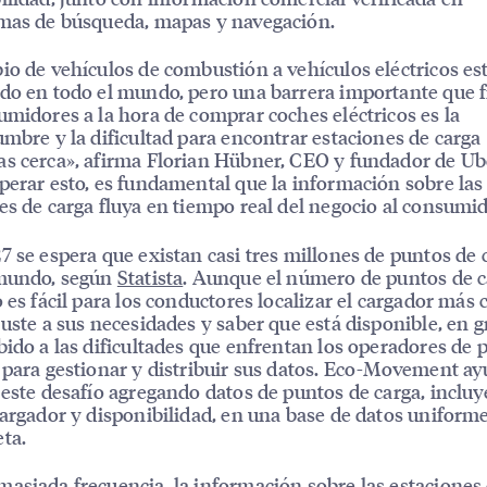
mas de búsqueda, mapas y navegación.
io de vehículos de combustión a vehículos eléctricos es
do en todo el mundo, pero una barrera importante que f
umidores a la hora de comprar coches eléctricos es la
umbre y la dificultad para encontrar estaciones de carga
s cerca», afirma Florian Hübner, CEO y fundador de Ube
perar esto, es fundamental que la información sobre las
es de carga fluya en tiempo real del negocio al consumid
7 se espera que existan casi tres millones de puntos de 
 mundo, según
Statista
. Aunque el número de puntos de 
o es fácil para los conductores localizar el cargador más
juste a sus necesidades y saber que está disponible, en 
bido a las dificultades que enfrentan los operadores de 
 para gestionar y distribuir sus datos. Eco-Movement ay
 este desafío agregando datos de puntos de carga, inclu
cargador y disponibilidad, en una base de datos uniforme
ta.
asiada frecuencia, la información sobre las
estaciones