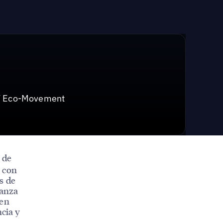
 EV Eco-Movement
 de
a con
s de
ianza
 en
ncia y