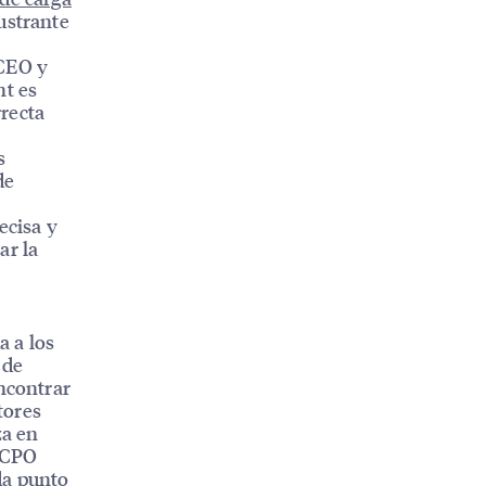
ustrante
 CEO y
t es
recta
s
de
ecisa y
ar la
 a los
 de
encontrar
tores
za en
s CPO
da punto