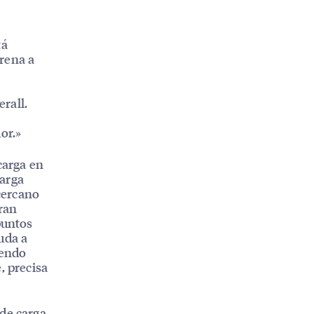
tá
rena a
rall.
or.»
carga en
carga
 cercano
gran
puntos
uda a
yendo
, precisa
 de carga