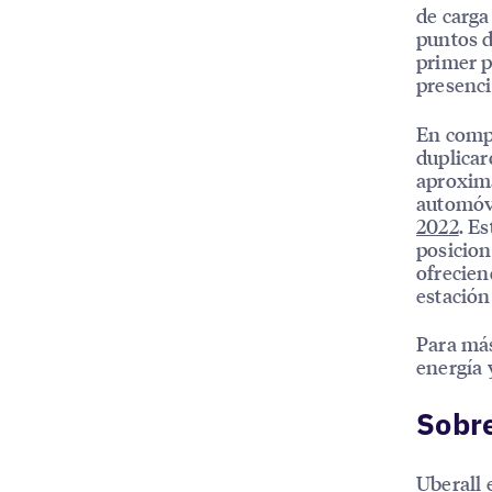
de carga
puntos d
primer p
presenci
En compa
duplicar
aproxima
automóvi
2022
. E
posicion
ofrecien
estación
Para más
energía 
Sobre
Uberall 