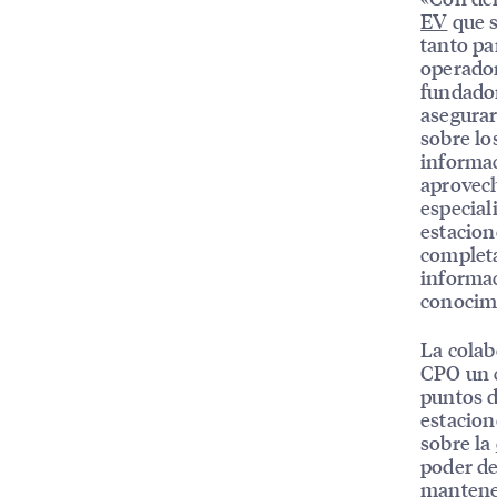
EV
que s
tanto pa
operador
fundado
asegurar
sobre lo
informac
aprovech
especial
estacion
completa
informac
conocim
La colab
CPO un c
puntos d
estacion
sobre la
poder de
mantener