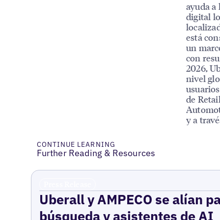
ayuda a 
digital l
localiza
está con
un marco
con resu
2026, Ub
nivel gl
usuarios
de Retai
Automoti
y a trav
CONTINUE LEARNING
Further Reading & Resources
Press Release
Uberall y AMPECO se alían pa
búsqueda y asistentes de AI