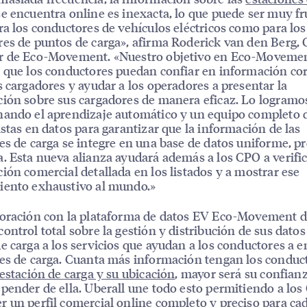
e encuentra online es inexacta, lo que puede ser muy fr
ra los conductores de vehículos eléctricos como para los
es de puntos de carga», afirma Roderick van den Berg,
r de Eco-Movement. «Nuestro objetivo en Eco-Movemen
 que los conductores puedan confiar en información cor
s cargadores y ayudar a los operadores a presentar la
ión sobre sus cargadores de manera eficaz. Lo logramo
ando el aprendizaje automático y un equipo completo 
istas en datos para garantizar que la información de las
es de carga se integre en una base de datos uniforme, pr
. Esta nueva alianza ayudará además a los CPO a verific
ión comercial detallada en los listados y a mostrar ese
iento exhaustivo al mundo.»
oración con la plataforma de datos EV Eco-Movement da
ontrol total sobre la gestión y distribución de sus datos
e carga a los servicios que ayudan a los conductores a 
es de carga. Cuanta más información tengan los conduc
estación de carga y su ubicación
, mayor será su confian
pender de ella. Uberall une todo esto permitiendo a lo
 un perfil comercial online completo y preciso para ca