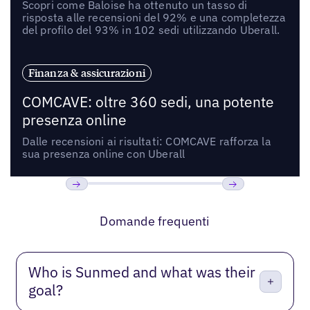
Scopri come Baloise ha ottenuto un tasso di
risposta alle recensioni del 92% e una completezza
del profilo del 93% in 102 sedi utilizzando Uberall.
Finanza & assicurazioni
COMCAVE: oltre 360 sedi, una potente
presenza online
Dalle recensioni ai risultati: COMCAVE rafforza la
sua presenza online con Uberall
Precedente
Prossimo
Domande frequenti
Who is Sunmed and what was their
goal?