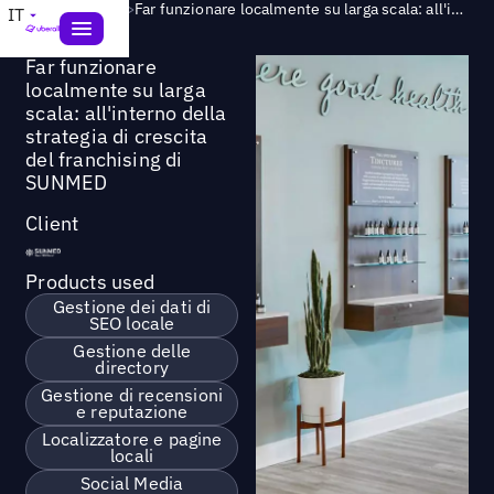
Success Story
>
Far funzionare localmente su larga scala: all'interno della strategia di crescita del franchising di SUNMED
IT
Far funzionare
localmente su larga
scala: all'interno della
strategia di crescita
del franchising di
SUNMED
Client
Products used
Gestione dei dati di
SEO locale
Gestione delle
directory
Gestione di recensioni
e reputazione
Localizzatore e pagine
locali
Social Media