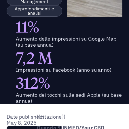
Management
Approfondimenti e
analisi
11%
Aumento delle impressioni su Google Map
(su base annua)
7,2 M
Impressioni su Facebook (anno su anno)
312%
Aumento dei tocchi sulle sedi Apple (su base
annua)
Date published:
{{citazione}}
May 8, 2025
Quando SUNMED/Your CBD