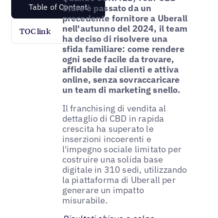
Table of Content
Store è passato da un
precedente fornitore a Uberall
nell'autunno del 2024, il team
TOC link
ha deciso di risolvere una
sfida familiare: come rendere
ogni sede facile da trovare,
affidabile dai clienti e attiva
online, senza sovraccaricare
un team di marketing snello.
Il franchising di vendita al
dettaglio di CBD in rapida
crescita ha superato le
inserzioni incoerenti e
l'impegno sociale limitato per
costruire una solida base
digitale in 310 sedi, utilizzando
la piattaforma di Uberall per
generare un impatto
misurabile.