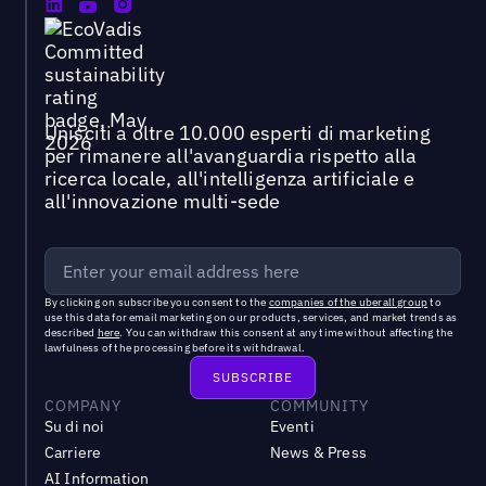
Unisciti a oltre 10.000 esperti di marketing
per rimanere all'avanguardia rispetto alla
ricerca locale, all'intelligenza artificiale e
all'innovazione multi-sede
By clicking on subscribe you consent to the
companies of the uberall group
to
use this data for email marketing on our products, services, and market trends as
described
here
. You can withdraw this consent at any time without affecting the
lawfulness of the processing before its withdrawal.
COMPANY
COMMUNITY
Su di noi
Eventi
Carriere
News & Press
AI Information