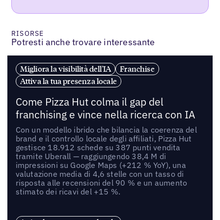
RISORSE
Potresti anche trovare interessante
Migliora la visibilità dell'IA
Franchise
Attiva la tua presenza locale
Come Pizza Hut colma il gap del
franchising e vince nella ricerca con IA
Con un modello ibrido che bilancia la coerenza del
brand e il controllo locale degli affiliati, Pizza Hut
gestisce 18.912 schede su 387 punti vendita
tramite Uberall — raggiungendo 38,4 M di
impressioni su Google Maps (+212 % YoY), una
valutazione media di 4,6 stelle con un tasso di
risposta alle recensioni del 90 % e un aumento
stimato dei ricavi del +15 %.