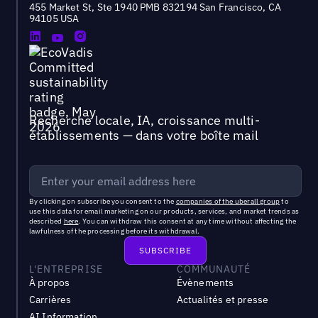
455 Market St, Ste 1940 PMB 832194 San Francisco, CA
94105 USA
Recherche locale, IA, croissance multi-
établissements — dans votre boîte mail
By clicking on subscribe you consent to the
companies of the uberall group
to
use this data for email marketing on our products, services, and market trends as
described
here
. You can withdraw this consent at any time without affecting the
lawfulness of the processing before its withdrawal.
L'ENTREPRISE
COMMUNAUTÉ
À propos
Évènements
Carrières
Actualités et presse
AI Information