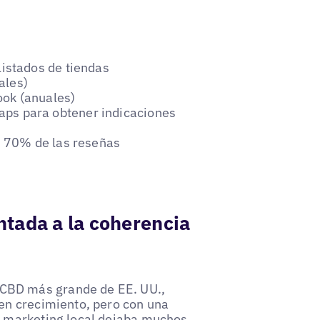
listados de tiendas
ales)
ok (anuales)
ps para obtener indicaciones
n 70% de las reseñas
ntada a la coherencia
CBD más grande de EE. UU.,
 en crecimiento, pero con una
de marketing local dejaba muchos