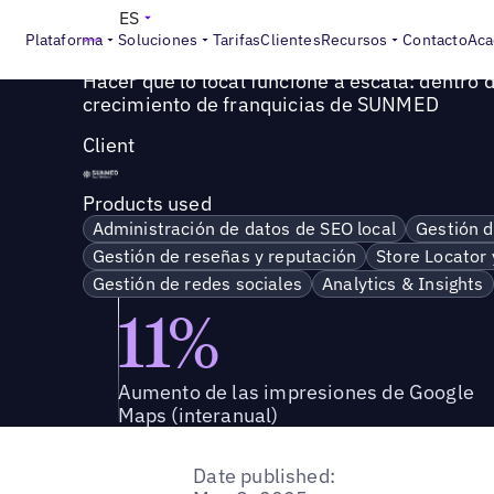
Success Story
>
Hacer que lo local funcione a escala: den
ES
Plataforma
Soluciones
Tarifas
Clientes
Recursos
Contacto
Aca
Hacer que lo local funcione a escala: dentro d
crecimiento de franquicias de SUNMED
Client
Products used
Administración de datos de SEO local
Gestión d
Gestión de reseñas y reputación
Store Locator 
Gestión de redes sociales
Analytics & Insights
11%
Aumento de las impresiones de Google
Maps (interanual)
Date published: