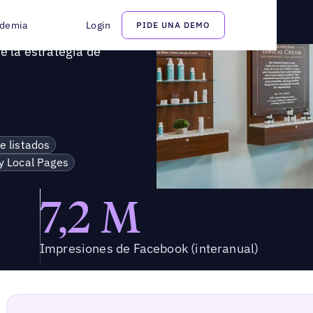
tro de la estrategia de crecimiento de franquicias de SUNMED
demia
Login
PIDE UNA DEMO
e la estrategia de
e listados
y Local Pages
7,2 M
Impresiones de Facebook (interanual)