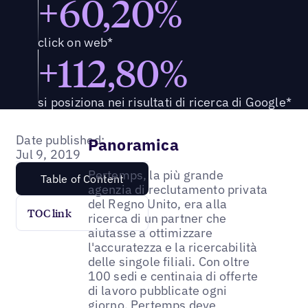
+60,20%
click on web*
+112,80%
si posiziona nei risultati di ricerca di Google*
Date published:
Panoramica
Jul 9, 2019
Pertemps, la più grande
Table of Content
agenzia di reclutamento privata
del Regno Unito, era alla
TOC link
ricerca di un partner che
aiutasse a ottimizzare
l'accuratezza e la ricercabilità
delle singole filiali. Con oltre
100 sedi e centinaia di offerte
di lavoro pubblicate ogni
giorno, Pertemps deve