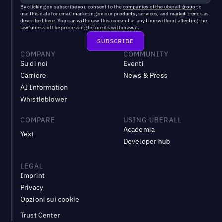
By clicking on subscribe you consent to the
companies of the uberall group
to
use this data for email marketing on our products, services, and market trends as
described
here
. You can withdraw this consent at any time without affecting the
lawfulness of the processing before its withdrawal.
COMPANY
COMMUNITY
Su di noi
Eventi
Carriere
News & Press
AI Information
Whistleblower
COMPARE
USING UBERALL
Academia
Yext
Developer hub
LEGAL
Imprint
Privacy
Opzioni sui cookie
Trust Center