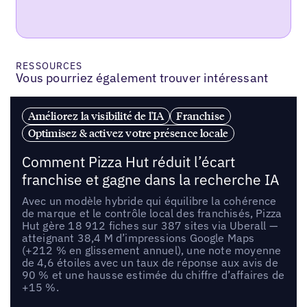
RESSOURCES
Vous pourriez également trouver intéressant
Améliorez la visibilité de l'IA
Franchise
Optimisez & activez votre présence locale
Comment Pizza Hut réduit l’écart
franchise et gagne dans la recherche IA
Avec un modèle hybride qui équilibre la cohérence
de marque et le contrôle local des franchisés, Pizza
Hut gère 18 912 fiches sur 387 sites via Uberall —
atteignant 38,4 M d’impressions Google Maps
(+212 % en glissement annuel), une note moyenne
de 4,6 étoiles avec un taux de réponse aux avis de
90 % et une hausse estimée du chiffre d’affaires de
+15 %.