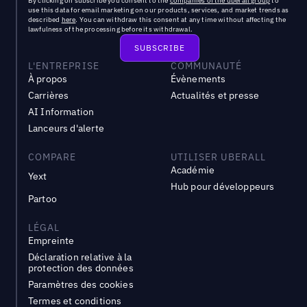
By clicking on subscribe you consent to the
companies of the uberall group
to
use this data for email marketing on our products, services, and market trends as
described
here
. You can withdraw this consent at any time without affecting the
lawfulness of the processing before its withdrawal.
L'ENTREPRISE
COMMUNAUTÉ
À propos
Évènements
Carrières
Actualités et presse
AI Information
Lanceurs d'alerte
COMPARE
UTILISER UBERALL
Académie
Yext
Hub pour développeurs
Partoo
LÉGAL
Empreinte
Déclaration relative à la
protection des données
Paramètres des cookies
Termes et conditions