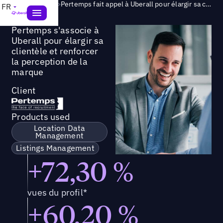
Success Story
>
Pertemps fait appel à Uberall pour élargir sa clientèle et développer une image de marque forte
FR
Pertemps s'associe à
Uberall pour élargir sa
clientèle et renforcer
la perception de la
marque
Client
Products used
Location Data
Management
Listings Management
+72,30 %
vues du profil*
+60,20 %