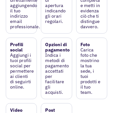
direttamente
di
completa
aggiungendo
apertura
e metti in
il tuo
indicando
evidenza
indirizzo
gli orari
ciò che ti
email
regolari.
distingue
professionale.
davvero.
Profili
Opzioni di
Foto
social
pagamento
Carica
Aggiungi i
Indica i
foto che
tuoi profili
metodi di
mostrino
social per
pagamento
la tua
permettere
accettati
sede, i
ai clienti
per
tuoi
di seguirti
facilitare
prodotti e
online.
gli
il tuo
acquisti.
team.
Video
Post