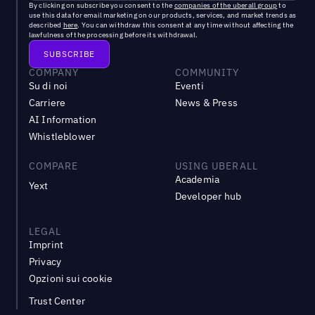
By clicking on subscribe you consent to the
companies of the uberall group
to
use this data for email marketing on our products, services, and market trends as
described
here
. You can withdraw this consent at any time without affecting the
lawfulness of the processing before its withdrawal.
COMPANY
COMMUNITY
Su di noi
Eventi
Carriere
News & Press
AI Information
Whistleblower
COMPARE
USING UBERALL
Academia
Yext
Developer hub
LEGAL
Imprint
Privacy
Opzioni sui cookie
Trust Center