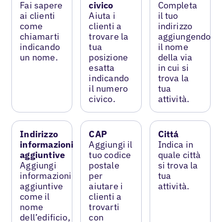
Fai sapere
civico
Completa
ai clienti
Aiuta i
il tuo
come
clienti a
indirizzo
chiamarti
trovare la
aggiungendo
indicando
tua
il nome
un nome.
posizione
della via
esatta
in cui si
indicando
trova la
il numero
tua
civico.
attività.
Indirizzo
CAP
Cittá
informazioni
Aggiungi il
Indica in
aggiuntive
tuo codice
quale città
Aggiungi
postale
si trova la
informazioni
per
tua
aggiuntive
aiutare i
attività.
come il
clienti a
nome
trovarti
dell’edificio,
con