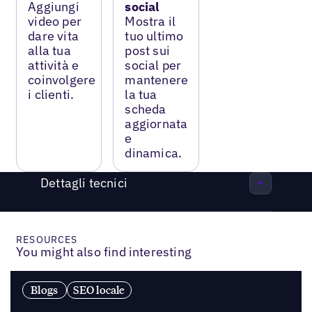
Aggiungi
social
video per
Mostra il
dare vita
tuo ultimo
alla tua
post sui
attività e
social per
coinvolgere
mantenere
i clienti.
la tua
scheda
aggiornata
e
dinamica.
Dettagli tecnici
RESOURCES
You might also find interesting
Blogs
SEO locale