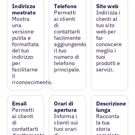
Indirizzo
Telefono
Sito web
mostrato
Permetti
Indirizza i
Mostra
ai clienti
clienti al
una
di
tuo sito
versione
contattarti
web per
pulita e
facilmente
far
formattata
aggiungendo
conoscere
del tuo
il tuo
meglio i
indirizzo
numero di
tuoi
per
telefono
prodotti e
facilitarne
principale.
servizi.
il
riconoscimento.
Email
Orari di
Descrizione
Permetti
apertura
lunga
ai clienti
Informa i
Racconta
di
clienti sui
la tua
contattarti
tuoi orari
storia