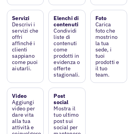
Servizi
Elenchi di
Foto
Descrivi i
contenuti
Carica
servizi che
Condividi
foto che
offri
liste di
mostrino
affinché i
contenuti
la tua
clienti
come
sede, i
sappiano
prodotti in
tuoi
come puoi
evidenza o
prodotti e
aiutarli.
offerte
il tuo
stagionali.
team.
Video
Post
Aggiungi
social
video per
Mostra il
dare vita
tuo ultimo
alla tua
post sui
attività e
social per
coinvolgere
mantenere