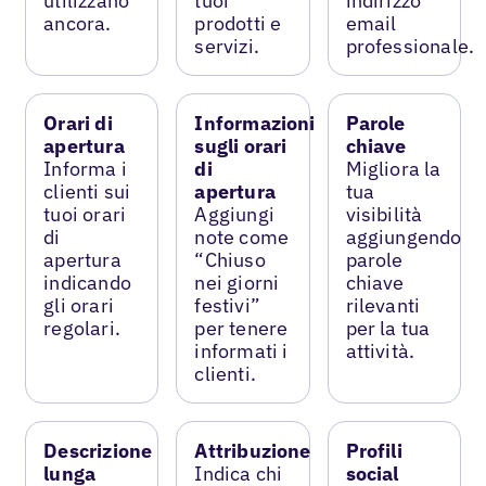
utilizzano
tuoi
indirizzo
ancora.
prodotti e
email
servizi.
professionale.
Orari di
Informazioni
Parole
apertura
sugli orari
chiave
Informa i
di
Migliora la
clienti sui
apertura
tua
tuoi orari
Aggiungi
visibilità
di
note come
aggiungendo
apertura
“Chiuso
parole
indicando
nei giorni
chiave
gli orari
festivi”
rilevanti
regolari.
per tenere
per la tua
informati i
attività.
clienti.
Descrizione
Attribuzione
Profili
lunga
Indica chi
social