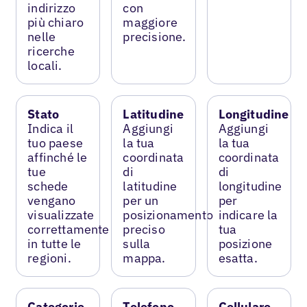
indirizzo
con
più chiaro
maggiore
nelle
precisione.
ricerche
locali.
Stato
Latitudine
Longitudine
Indica il
Aggiungi
Aggiungi
tuo paese
la tua
la tua
affinché le
coordinata
coordinata
tue
di
di
schede
latitudine
longitudine
vengano
per un
per
visualizzate
posizionamento
indicare la
correttamente
preciso
tua
in tutte le
sulla
posizione
regioni.
mappa.
esatta.
Categorie
Telefono
Cellulare