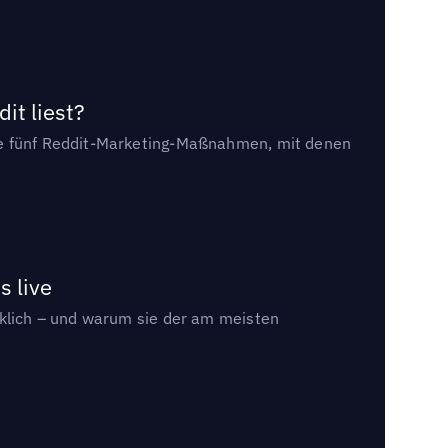
it liest?
die fünf Reddit-Marketing-Maßnahmen, mit denen
s live
rklich – und warum sie der am meisten