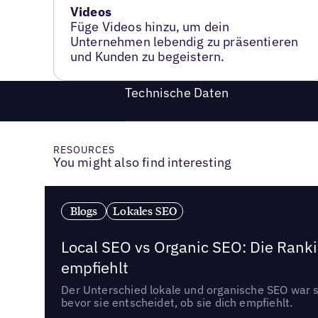
Videos
Füge Videos hinzu, um dein
Unternehmen lebendig zu präsentieren
und Kunden zu begeistern.
Technische Daten
RESOURCES
You might also find interesting
Blogs
Lokales SEO
Local SEO vs Organic SEO: Die Ranki
empfiehlt
Der Unterschied lokale und organische SEO war sc
bevor sie entscheidet, ob sie dich empfiehlt.